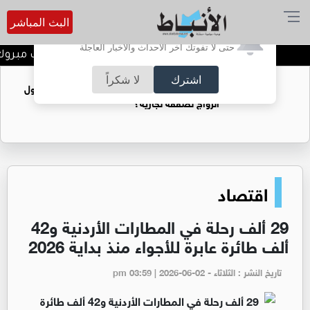
البث المباشر
أترغب في تفعيل الإشعارات؟
حتى لا تفوتك آخر الأحداث والأخبار العاجلة
هيثم محمد العطيات الف مبروك ا
اشترك
لا شكراً
فتيات يستغللنه لتحقيق مكاسب مادية.. هل تحول
الزواج لصفقة تجارية؟
اقتصاد
29 ألف رحلة في المطارات الأردنية و42
ألف طائرة عابرة للأجواء منذ بداية 2026
تاريخ النشر : الثلاثاء - pm 03:59 | 2026-06-02