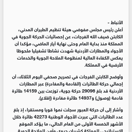
الأنباط -
أعلن رئيس مجلس مفوضي هيئة تنظيم الطيران المدني،
الكابتن ضيف الله الفرجات، عن إحصائيات الحركة الجوية في
المملكة منذ بداية العام وحتى نهاية أيار الماضي، مؤكدا أن
الأجواء والمطارات الأردنية شهدت نشاطا تشغيليا ملحوظا
يعكس الكفاءة العالية لمنظومة الملاحة الجوية والخدمات
الأرضية في المملكة.
وأوضح الكابتن الفرجات في تصريح صحفي اليوم الثلاثاء، أن
إجمالي حركة الطائرات (القادمة والمغادرة) عبر المطارات
الأردنية قد بلغ 29096 حركة جوية، توزعت بين 14159 طائرة
قادمة (وصول) و14937 طائرة مغادرة (إقلاع).
وأشار إلى أن حركة العبور سجلت نموا قويا ومستقرا، إذ بلغ
عدد الطائرات التي عبرت الأجواء الوطنية 42273 طائرة خلال
الأشهر الخمسة الأولى من العام الحالي، ما يؤكد الموقع
الاستراتيجي للمملكة كشريان حيوي وآمن للملاحة الجوية