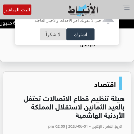
البث المباشر
أترغب في تفعيل الإشعارات؟
حتى لا تفوتك آخر الأحداث والأخبار العاجلة
مصفاة البترول تحقق 62.1 مليون دينار أرباحا صافية في النصف الأول من 2026
اشترك
لا شكراً
حقل الريشة حين يتحول الغاز إلى فرص عمل
للأردنيين
اقتصاد
هيئة تنظيم قطاع الاتصالات تحتفل
بالعيد الثمانين لاستقلال المملكة
الأردنية الهاشمية
تاريخ النشر : الإثنين - pm 02:55 | 2026-06-01