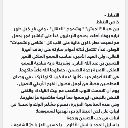
الأنباط -
خاص الانباط
​بين هيبة "الجيش* " وشموخ "العقال* ، وفي بلدٍ جُبل طهر
ترابه بوفاء أهله، يصحو الأردنيون غداً على تباشير فجرٍ يحمل
مع نسيمه عطر ذكرى غالية على قلب كل "نشامى ونشميات"
الوطن. غداً، تكتمل ثلاثة أعوام مباركة على زفاف أميرنا
الغالي، ولي العهد الأمين، صاحب السمو الملكي الأمير
الحسين بن عبد الله الثاني، وشريكة دربه صاحبة السمو
الملكي الأميرة رجوة الحسين، حفظهما الله وأعزّ ملكهما.
​هي ثلاثة أعوام مرت كأنها غيمة خير، لكنها تركت في وجدان
المخلصين فصلاً من أجمل فصول الفرح الأردني الأصيل،
يوم أن تلاحمت قلوب الشعب مع بيت القيادة، والتقى
النبض بالنبض، ليرسموا معاً لوحةً هاشمية عزّ نظيرها.
​وفي هذه المناسبة العزيزة، نصوغ مشاعر الولاء والمحبة في
أبياتٍ على لحن النبط البادع، نُهديها لسموهما:
​أبيات في حب الحسين ورجوة
​يا سليل المجد يا نسل الأكارم .. يا حسين العز يا حرّ الشفوف