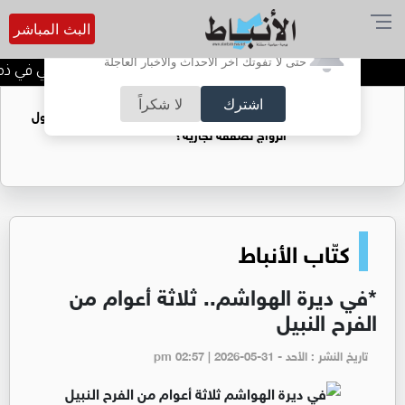
البث المباشر
أترغب في تفعيل الإشعارات؟
حتى لا تفوتك آخر الأحداث والأخبار العاجلة
الحاجة خالدة محمود الكرمي في ذمة ا
اشترك
لا شكراً
فتيات يستغللنه لتحقيق مكاسب مادية.. هل تحول
الزواج لصفقة تجارية؟
كتّاب الأنباط
*في ديرة الهواشم.. ثلاثة أعوام من
الفرح النبيل
تاريخ النشر : الأحد - pm 02:57 | 2026-05-31