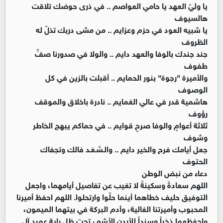
يا وليّ العهد يا حامي العواصم .. في ذرى حوضك تلاقت
هالسيوف
​يا شبيه العود في حزم وعزايم .. من مشى دربك تذلّ له
الظروف
جند جندك بالوفا والعهد دايم .. والولا في صدورنا صفٍّ
طفوف
​والأميرة "رجوة" بنور الحمايم .. أقبلت بالزين في كل
الوصوف
هاشمية قدر في عالي الغمايم .. نادرة باخلاق والموقف
رؤوف
​ثلاثة أعوامٍ والوفا صرحٍ قوايم .. في حماكم يبهج الخاطر
وشوف
جعل أيامك فرح والخير دايم .. والـسَّـعَـد فالك وتجفاك
الحتوف
​دعاء من نبض الوطن
​اللهم سعادةً وسكينةً لا تغيب عن تفاصيل أيامهما، واجعل
التوفيق حليف خطاهما أينما حلّوا وارتحلوا. اللهم احفظ أميرنا
المحبوب وأميرتنا الغالية، وأدم البركة في بيتهما الميمون،
واحفظهما ذخراً وسنداً للأردن الأشم، تحت ظل راية عميد آل