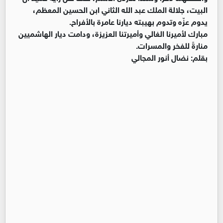
البيت، جلالة الملك عبد الله الثاني ابن الحسين المعظم،
يدوم عزّه وتدوم بهيبته ديارنا عامرة بالأفراح.
​مبارك لأميرنا الغالي وأميرتنا العزيزة، ودامت ديار الهاشميين
منارةً للفخر والمسرات.
​بقلم: نضال أنور المجالي