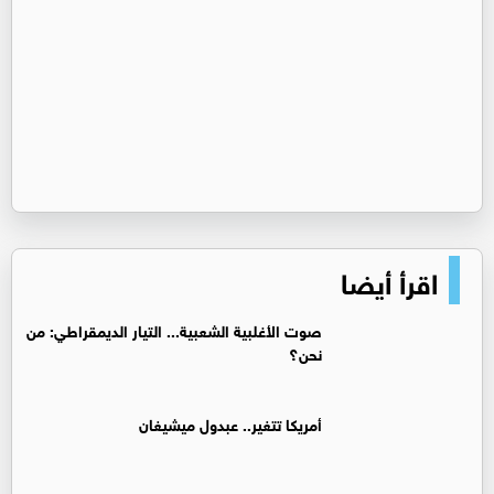
اقرأ أيضا
صوت الأغلبية الشعبية... التيار الديمقراطي: من
نحن؟
أمريكا تتغير.. عبدول ميشيغان