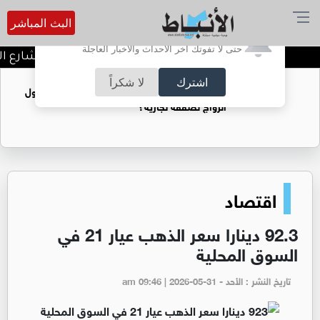
البث المباشر
أترغب في تفعيل الإشعارات؟
حتى لا تفوتك آخر الأحداث والأخبار العاجلة
توقيف شبكات دعارة في شارع الحم
اشترك
لا شكراً
فتيات يستغللنه لتحقيق مكاسب مادية.. هل تحول
الزواج لصفقة تجارية؟
اقتصاد
92.3 دينارا سعر الذهب عيار 21 في
السوق المحلية
تاريخ النشر : الأحد - am 09:46 | 2026-05-31