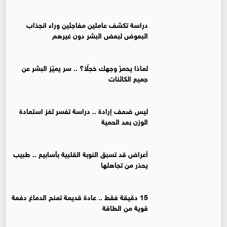
دراسة تكشف عاملين مفاجئين وراء انجذاب
البعوض لبعض البشر دون غيرهم
لماذا يحمرّ وجهك خجلًا؟ .. سر يميّز البشر عن
جميع الكائنات
ليس ضعف إرادة .. دراسة تفسر لغز استعادة
الوزن بعد الحمية
أعراض قد تسبق النوبة القلبية بأسابيع .. طبيب
يحذر من تجاهلها
15 دقيقة فقط .. عادة قديمة تمنح الدماغ دفعة
قوية من الطاقة