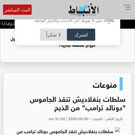
البث المباشر
أترغب في تفعيل الإشعارات؟
حتى لا تفوتك آخر الأحداث والأخبار العاجلة
الأردن يدين تفجير حافلة بجرمانا في
اشترك
لا شكراً
فتيات يستغللنه لتحقيق مكاسب مادية.. هل تحول
الزواج لصفقة تجارية؟
منوعات
سلطات بنغلاديش تنقذ الجاموس
"دونالد ترامب" من الذبح
تاريخ النشر : السبت - am 01:02 | 2026-05-30