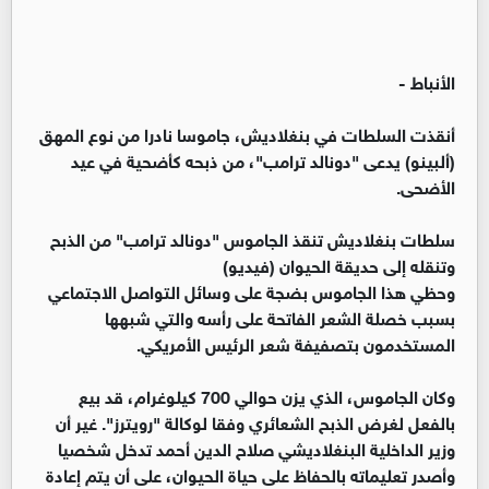
الأنباط -
أنقذت السلطات في بنغلاديش، جاموسا نادرا من نوع المهق
(ألبينو) يدعى "دونالد ترامب"، من ذبحه كأضحية في عيد
الأضحى.
سلطات بنغلاديش تنقذ الجاموس "دونالد ترامب" من الذبح
وتنقله إلى حديقة الحيوان (فيديو)
وحظي هذا الجاموس بضجة على وسائل التواصل الاجتماعي
بسبب خصلة الشعر الفاتحة على رأسه والتي شبهها
المستخدمون بتصفيفة شعر الرئيس الأمريكي.
وكان الجاموس، الذي يزن حوالي 700 كيلوغرام، قد بيع
بالفعل لغرض الذبح الشعائري وفقا لوكالة "رويترز". غير أن
وزير الداخلية البنغلاديشي صلاح الدين أحمد تدخل شخصيا
وأصدر تعليماته بالحفاظ على حياة الحيوان، على أن يتم إعادة