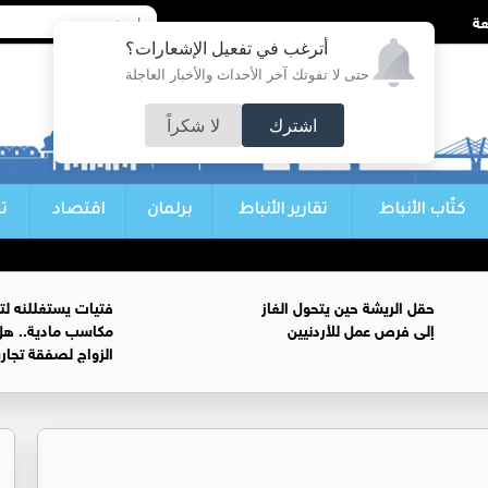
أترغب في تفعيل الإشعارات؟
حتى لا تفوتك آخر الأحداث والأخبار العاجلة
اشترك
لا شكراً
كتّاب الأنباط
تقارير الأنباط
برلمان
اقتصاد
ت
حقل الريشة حين يتحول الغاز
فتيات يستغللنه لت
إلى فرص عمل للأردنيين
مكاسب مادية.. هل
الزواج لصفقة تجار