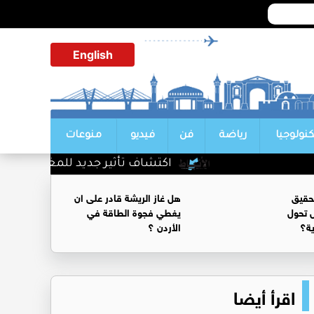
English
كنولوجيا
رياضة
فن
فيديو
منوعات
اكتشاف تأثير جديد للمغنيسيوم على ك
حقيق
هل غاز الريشة قادر على ان
 تحول
يغطي فجوة الطاقة في
ية؟
الأردن ؟
اقرأ أيضا