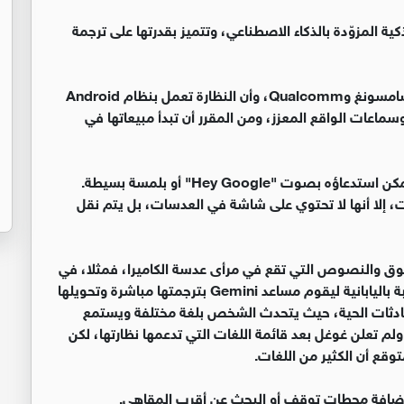
I عن أولى نظاراتها الذكية المزوّدة بالذكاء الاصطناعي، وتتميز بقدرتها على ترجمة
وأشارت غوغل إلى أنها طورت هذه النظارة بالتعاون مع سامسونغ وQualcomm، وأن النظارة تعمل بنظام Android
سماعات الواقع المعزز، ومن المقرر أن تبدأ مبيعاتها في
تعتمد النظارات على مساعد Gemini AI المدمج، الذي يمكن استدعاؤه بصوت "Hey Google" أو بلمسة بسيطة.
 إلا أنها لا تحتوي على شاشة في العدسات، بل يتم نقل
منطوق والنصوص التي تقع في مرأى عدسة الكاميرا، فمثلا، في
طوكيو، يكفي أن ينظر المستخدم إلى قائمة طعام مكتوبة باليابانية ليقوم مساعد Gemini بترجمتها مباشرة وتحويلها
محادثات الحية، حيث يتحدث الشخص بلغة مختلفة ويستمع
لم تعلن غوغل بعد قائمة اللغات التي تدعمها نظارتها، لكن
ة إضافة محطات توقف أو البحث عن أقرب المقاهي.