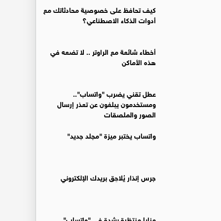
كيف تحافظ على خصوصية محادثاتك مع
أدوات الذكاء الاصطناعي؟
أخطاء شائعة مع الراوتر .. لا تضعه في
هذه الأماكن
عطل تقني يضرب "واتساب"..
ومستخدمون يبلغون عن تعذر إرسال
الصور والملصقات
واتساب يختبر ميزة "مجلد جديد"
جرس إنذار يُلاحِق بريدك الإلكتروني
مزايا منتظرة بشدة في "واتساب"