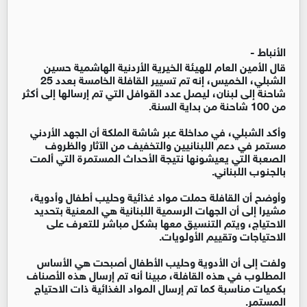
الأنباط -
قال الأمين العام للهيئة الخيرية الأردنية الهاشمية حسين
الشبلي، الخميس، إنه تم تسيير القافلة الخامسة بعدد 25
شاحنة إلى لبنان، ليصل عدد القوافل التي تم إرسالها إلى أكثر
من 100 شاحنة من بداية السنة.
وأكد الشبلي، في مداخلة عبر شاشة الملكة أن الجهد الأردني
مستمر في دعم اللبنانيين والتخفيف من الآثار والظروف
الصعبة التي يعيشونها نتيجة الأحداث المستمرة التي ألمت
بالجنوب اللبناني.
وأوضح أن القافلة حملت مواد غذائية وحليب أطفال وأدوية،
مشيرا إلى أن الجهات الرسمية اللبنانية هي المعنية بتحديد
الاحتياج، ويتم التنسيق معها بشكل مباشر للتعرف على
الاحتياجات وتقييم الأولويات.
ولفت إلى أن الأدوية وحليب الأطفال أصبحت هي الأساس
المطلوب في هذه القافلة، مبينا أنه تم إرسال هذه الأصناف
بكميات مناسبة كما تم إرسال المواد الغذائية ذات الاحتياج
المستمر.