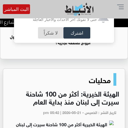
البث المباشر
أترغب في تفعيل الإشعارات؟
حتى لا تفوتك آخر الأحداث والأخبار العاجلة
توقيف شبكات دعارة في شارع الحم
اشترك
لا شكراً
فتيات يستغللنه لتحقيق مكاسب مادية.. هل تحول
الزواج لصفقة تجارية؟
محليات
الهيئة الخيرية: أكثر من 100 شاحنة
سيرت إلى لبنان منذ بداية العام
تاريخ النشر : الخميس - pm 05:42 | 2026-05-21