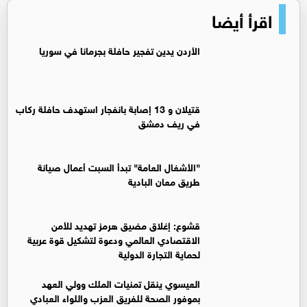
اقرأ أيضا
الأردن يدين تفجير حافلة بجرمانا في سوريا
قتيلان و 13 إصابة بانفجار استهدف حافلة ركاب
في ريف دمشق
"الأشغال العامة" تبدأ السبت أعمال صيانة
طريق معان البادية
قشوع: إغلاق مضيق هرمز تهديد للأمن
الاقتصادي العالمي ودعوة لتشكيل قوة عربية
لحماية التجارة الدولية
العيسوي ينقل تمنيات الملك وولي العهد
بموفور الصحة للفريق العزب واللواء العبادي