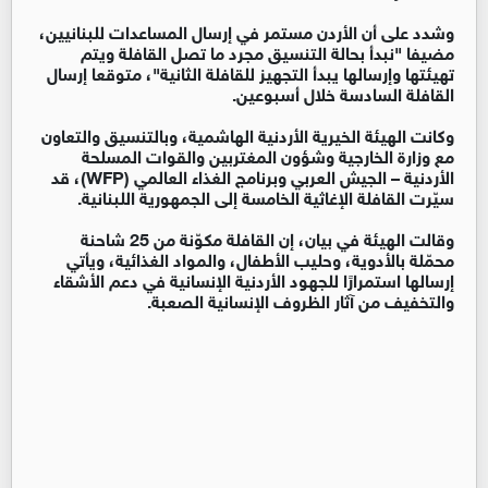
وشدد على أن الأردن مستمر في إرسال المساعدات للبنانيين،
مضيفا "نبدأ بحالة التنسيق مجرد ما تصل القافلة ويتم
تهيئتها وإرسالها يبدأ التجهيز للقافلة الثانية"، متوقعا إرسال
القافلة السادسة خلال أسبوعين.
وكانت الهيئة الخيرية الأردنية الهاشمية، وبالتنسيق والتعاون
مع وزارة الخارجية وشؤون المغتربين والقوات المسلحة
الأردنية – الجيش العربي وبرنامج الغذاء العالمي (WFP)، قد
سيّرت القافلة الإغاثية الخامسة إلى الجمهورية اللبنانية.
وقالت الهيئة في بيان، إن القافلة مكوّنة من 25 شاحنة
محمّلة بالأدوية، وحليب الأطفال، والمواد الغذائية، ويأتي
إرسالها استمرارًا للجهود الأردنية الإنسانية في دعم الأشقاء
والتخفيف من آثار الظروف الإنسانية الصعبة.