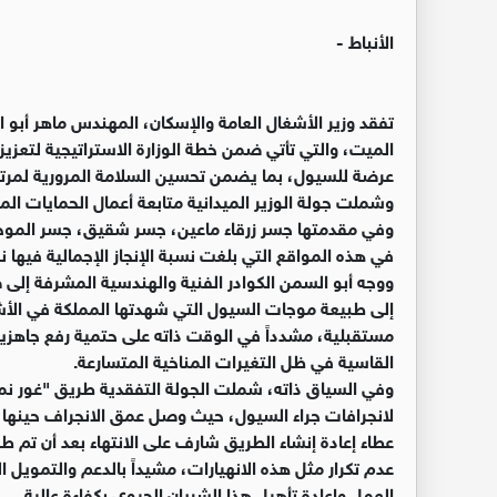
الأنباط -
تفقد وزير الأشغال العامة والإسكان، المهندس ماهر أب
الميت، والتي تأتي ضمن خطة الوزارة الاستراتيجية لتعزيز 
عرضة للسيول، بما يضمن تحسين السلامة المرورية لمرتا
وشملت جولة الوزير الميدانية متابعة أعمال الحمايات ال
وفي مقدمتها جسر زرقاء ماعين، جسر شقيق، جسر الموجب
في هذه المواقع التي بلغت نسبة الإنجاز الإجمالية فيها نحو 0
ووجه أبو السمن الكوادر الفنية والهندسية المشرفة إلى
إلى طبيعة موجات السيول التي شهدتها المملكة في الأش
مستقبلية، مشدداً في الوقت ذاته على حتمية رفع جاهزية 
القاسية في ظل التغيرات المناخية المتسارعة.
وفي السياق ذاته، شملت الجولة التفقدية طريق "غور نم
عطاء إعادة إنشاء الطريق شارف على الانتهاء بعد أن تم ط
عدم تكرار مثل هذه الانهيارات، مشيداً بالدعم والتمويل
العمل وإعادة تأهيل هذا الشريان الحيوي بكفاءة عالية.