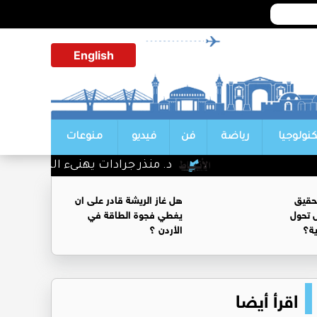
English
كنولوجيا
رياضة
فن
فيديو
منوعات
د. منذر جرادات يهنىء الشيخ سليمان
حقيق
هل غاز الريشة قادر على ان
 تحول
يغطي فجوة الطاقة في
ية؟
الأردن ؟
اقرأ أيضا