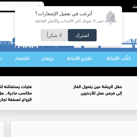
أترغب في تفعيل الإشعارات؟
حتى لا تفوتك آخر الأحداث والأخبار العاجلة
اشترك
لا شكراً
كتّاب الأنباط
تقارير الأنباط
برلمان
اقتصاد
ت
حقل الريشة حين يتحول الغاز
فتيات يستغللنه لت
إلى فرص عمل للأردنيين
مكاسب مادية.. هل
الزواج لصفقة تجار