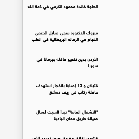
الحاجة خالدة محمود الكرمي في ذمة الله
مبروك الدكتورة سجى صايل الدغمي
النجاح في الزماله البريطانية في الطب
الأردن يدين تفجير حافلة بجرمانا في
سوريا
قتيلان و 13 إصابة بانفجار استهدف
حافلة ركاب في ريف دمشق
"الأشغال العامة" تبدأ السبت أعمال
صيانة طريق معان البادية
قشوع: إغلاق مضيق هرمز تهديد للأمن