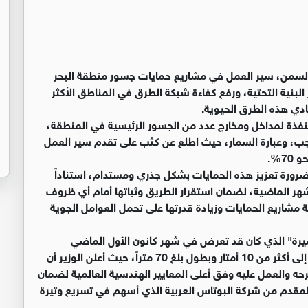
و السمن، سير العمل في مشاريع حمايات جسور منطقة البحر
البنية التحتية، ورفع كفاءة شبكة الطرق في المناطق الأكثر
دي هذه الطرق الحيوية.
منفذة لمداخل ومخارج عدد من الجسور الرئيسية في المنطقة،
، وعبارة السمار، حيث اطلع عن كثب على تقدم سير العمل
7%.
 ضرورة تعزيز هذه الحمايات بشكل جذري ومستدام، استناداً
هر الماضية، لضمان استقرار الطريق وثباتها أمام أي ظروف
مشاريع الحمايات وزيادة قدرتها على تحمل العوامل الجوية
يرة" الذي كان قد تعرض في شهر كانون الأول الماضي
لانجرافات جراء السيول، حيث وصل عمق الانجراف حينها إلى أكثر من 10 أمتار وبطول بلغ 70 متراً، حيث أعلن الوزير أن
رحه والعمل عليه وفق أعلى المعايير الهندسية العالمية لضمان
 المقدم من شركة البوتاس العربية الذي أسهم في تسريع وتيرة