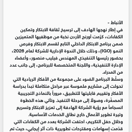
الأنباط -
في إطار نهجها الهادف إلى ترسيخ ثقافة الابتكار وتمكين
الكفاءات، كرّمت أورنج الأردن نخبة من موظفيها المتميزين
ضمن برنامج الابتكار الداخلي التابع لقسم الابتكار وفرص
النمو (IGO)، وذلك خلال الندوة الإدارية للشركة لعام 2026،
بحضور رئيسها التنفيذي المهندس فيليب منصور، وأعضاء
الإدارة التنفيذية، واللجنة المتخصصة للبرنامج، إلى جانب عدد
من المدراء.
وسلّط البرنامج الضوء على مجموعة من الأفكار الريادية التي
تحولت إلى مشاريع ملموسة عبر مراحل متكاملة تبدأ بدراسة
الأفكار وتقييم قابليتها للتطبيق، مروراً بالنماذج التجريبية
المصغّرة، وصولاً إلى مرحلة التنفيذ. وتأتي هذه الخطوة
انسجاماً مع رؤية الشركة الهادفة إلى تعزيز الابتكار وتسريع
وتيرة تطوير الأعمال خارج نطاق الخدمات الأساسية.
وخلال حفل التكريم، احتفت الشركة بعدد من الكفاءات التي
قدّمت إسهامات ومقترحات تطويرية ذات أثر إيجابي، حيث تم