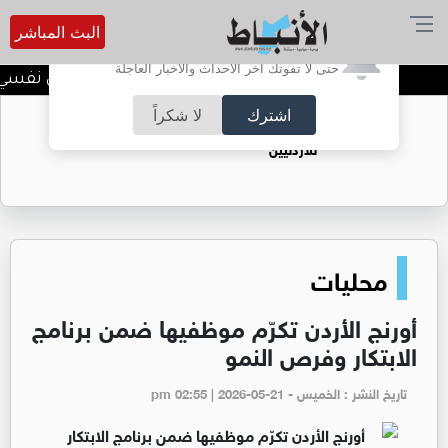
البث المباشر
أترغب في تفعيل الإشعارات؟
حتى لا تفوتك آخر الأحداث والأخبار العاجلة
الضحك وقت الأزمات.. خلل نفسي أم 
اشترك
لا شكراً
حقل الريشة حين يتحول الغاز إلى فرص عمل
للأردنيين
محليات
أورنج الأردن تكرّم موظفيها ضمن برنامج
الابتكار وفرص النمو
تاريخ النشر : الخميس - pm 02:55 | 2026-05-21