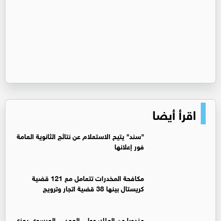
اقرأ أيضا
"سند" يتيح الاستعلام عن نتائج الثانوية العامة
فور إعلانها
مكافحة المخدرات تتعامل مع 121 قضية
كريستال بينها 38 قضية اتجار وترويج
مندوبا عن الملك وولي العهد… العيسوي يعزي