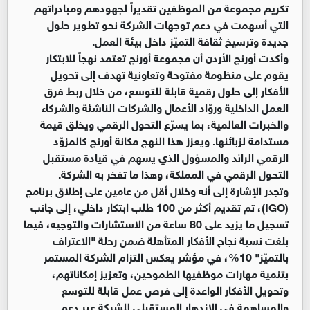
تكريم مجموعة من الموظفين تقديراً لجهودهم ومبادراتهم
التي أسهمت في دعم توجهات الشركة نحو تطوير حلول
جديدة وترسيخ ثقافة التميّز داخل بيئة العمل.
وأكدت أورنج الأردن أن مجموعة أورنج تعتمد نهجاً للابتكار
يقوم على منظومة مفتوحة وتعاونية تهدف إلى تحويل
الأفكار إلى حلول رقمية قابلة للتوسع، من خلال ربط فرق
العمل الداخلية وروّاد الأعمال والشركات الناشئة والشركاء
والخبرات العالمية، بما يسرّع التحول الرقمي ويخلق قيمة
مستدامة لزبائنها. ويعزز هذا النهج مكانة أورنج كالمزوّد
الرقمي الرائد والمسؤول الذي يسهم في قيادة مستقبل
التحول الرقمي في المملكة، وهذا ما تفخر به الشركة.
وتجدر الإشارة إلى أنه وخلال أقل من عامين على إطلاق برنامج
(IGO)، تم تقديم أكثر من 100 طلب ابتكار داخلي، إلى جانب
تسجيل ما يزيد على 80 ساعة من الاستشارات والتوجيه، فيما
بلغت نسبة نجاح الأفكار المتأهلة ضمن رحلة "الاعتراف
بالتميّز" 10%، في مؤشر يعكس التزام الشركة المستمر
بتنمية مهارات موظفيها الطموحين، وتعزيز إمكاناتهم،
وتحويل الأفكار الواعدة إلى فرص عمل قابلة للتوسع
والمساهمة في الازدهار المستقبلي للشركة عبر دعم