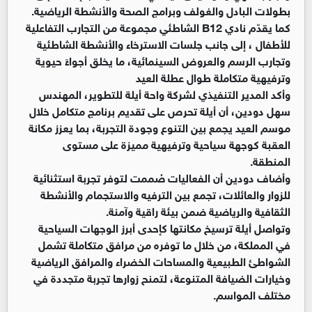
بطولات البادل والغولف وبرامج الصحة والأنشطة الرياضية.
كما يقدّم نادي B12 الشاطئي مجموعة من التجارب التفاعلية
للأطفال ، إلى جانب جلسات الاسترخاء والأنشطة الشاطئية
وتجارب الرسم والعروض السينمائية، ما يخلق أجواءً حيوية
وترفيهية متكاملة طوال عطلة العيد
وأكد المدير التنفيذي لشركة واحة أيلة للتطوير، المهندس
سهل دودين، أن أيلة تحرص على تقديم برنامج متكامل خلال
موسم العيد يجمع بين التنوع وجودة التجربة، بما يعزز مكانة
العقبة كوجهة سياحية وترفيهية مميزة على مستوى
المنطقة.
وأضاف دودين أن الفعاليات صُممت لتوفر تجربة استثنائية
للزوار والعائلات، تجمع بين الترفيه والاستجمام والأنشطة
الثقافية والرياضية ضمن بيئة راقية وآمنة.
وتواصل أيلة ترسيخ مكانتها كإحدى أبرز الوجهات السياحية
في المملكة، من خلال ما توفره من مرافق متكاملة تشمل
الشواطئ الطبيعية والمساحات الخضراء والمرافق الرياضية
وخيارات الضيافة المتنوعة، لتمنح زوارها تجربة متجددة في
مختلف المواسم.