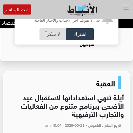
البث المباشر
أترغب في تفعيل الإشعارات؟
حتى لا تفوتك آخر الأحداث والأخبار العاجلة
وزير المياه والري ووزير الاقتصاد 
اشترك
لا شكراً
حقل الريشة حين يتحول الغاز إلى فرص عمل
للأردنيين
العقبة
أيلة تنهي استعداداتها لاستقبال عيد
الأضحى ببرنامج متنوع من الفعاليات
والتجارب الترفيهية
تاريخ النشر : الخميس - am 10:04 | 2026-05-21