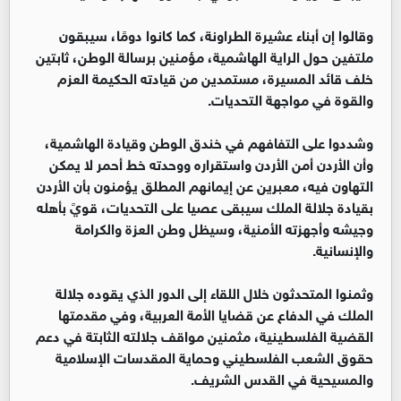
وقالوا إن أبناء عشيرة الطراونة، كما كانوا دومًا، سيبقون
ملتفين حول الراية الهاشمية، مؤمنين برسالة الوطن، ثابتين
خلف قائد المسيرة، مستمدين من قيادته الحكيمة العزم
والقوة في مواجهة التحديات.
وشددوا على التفافهم في خندق الوطن وقيادة الهاشمية،
وأن الأردن أمن الأردن واستقراره ووحدته خط أحمر لا يمكن
التهاون فيه، معبرين عن إيمانهم المطلق يؤمنون بأن الأردن
بقيادة جلالة الملك سيبقى عصيا على التحديات، قويً بأهله
وجيشه وأجهزته الأمنية، وسيظل وطن العزة والكرامة
والإنسانية.
وثمنوا المتحدثون خلال اللقاء إلى الدور الذي يقوده جلالة
الملك في الدفاع عن قضايا الأمة العربية، وفي مقدمتها
القضية الفلسطينية، مثمنين مواقف جلالته الثابتة في دعم
حقوق الشعب الفلسطيني وحماية المقدسات الإسلامية
والمسيحية في القدس الشريف.