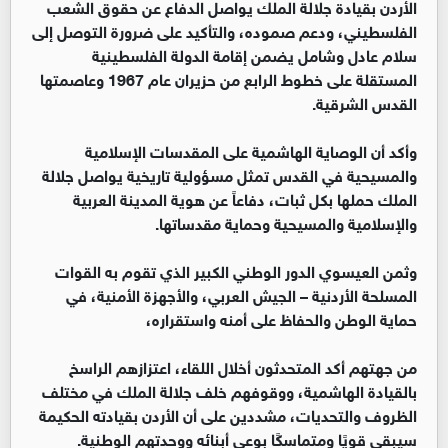
الأردن بقيادة جلالة الملك يواصل الدفاع عن حقوق الشعب
الفلسطيني، ودعم صموده، والتأكيد على ضرورة التوصل إلى
سلام عادل وشامل يضمن إقامة الدولة الفلسطينية
المستقلة على خطوط الرابع من حزيران عام 1967 وعاصمتها
القدس الشرقية.
وأكد أن الوصاية الهاشمية على المقدسات الإسلامية
والمسيحية في القدس تمثل مسؤولية تاريخية يواصل جلالة
الملك حملها بكل ثبات، دفاعاً عن هوية المدينة العربية
والإسلامية والمسيحية وحماية مقدساتها.
وثمن العيسوي الدور الوطني الكبير الذي تقوم به القوات
المسلحة الأردنية – الجيش العربي، والأجهزة الأمنية، في
حماية الوطن والحفاظ على أمنه واستقراره،
من جهتهم أكد المتحدثون أخلال اللقاء، اعتزازهم الراسخ
بالقيادة الهاشمية، ووقوفهم خلف جلالة الملك في مختلف
الظروف والتحديات، مشددين على أن الأردن بقيادته الحكيمة
سيبقى قويًا ومتماسكًا بوعي أبنائه ووحدتهم الوطنية.