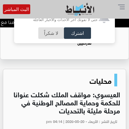
البث المباشر
أترغب في تفعيل الإشعارات؟
حتى لا تفوتك آخر الأحداث والأخبار العاجلة
خطة أمنية ومرورية شاملة تزامنا مع إعلان
اشترك
لا شكراً
حقل الريشة حين يتحول الغاز إلى فرص عمل
للأردنيين
محليات
العيسوي: مواقف الملك شكلت عنوانا
للحكمة وحماية المصالح الوطنية في
مرحلة مليئة بالتحديات
تاريخ النشر : الأربعاء - pm 04:14 | 2026-05-20