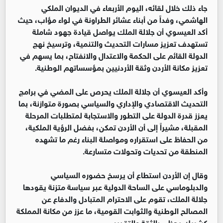
جاء ذلك خلال لقائه، اليوم الأربعاء في الديوان الملكي
الهاشمي، وفداً من أبناء عشائر الطراونة في لواء مؤاب، حيث
أكد العيسوي أن جلالة الملك يواصل قيادة جهود شاملة
تستهدف تعزيز مسارات التحديث والتنمية، وترسيخ نهج
الدولة القائم على الحكمة والاعتدال والانفتاح، بما يسهم في
تعزيز مكانة الأردن وثقة الأردنيين بمؤسساتهم الوطنية.
وأكد العيسوي أن جلالة الملك يحرص على المضي في برامج
التحديث الاقتصادي والإداري والسياسي بصورة متوازنة، بما
يعزز قدرة الدولة على التطور والاستجابة لمتطلبات المرحلة
المقبلة، مشيراً إلى أن الأردن تمكن، بفضل الرؤية الملكية،
من الحفاظ على استقراره ومواصلة البناء رغم ما تشهده
المنطقة من تحديات وتحولات متسارعة.
وقال إن الأردن استطاع أن يرسخ حضوره السياسي
والدبلوماسي على الساحة الدولية عبر سياسة متزنة يقودها
جلالة الملك، تقوم على الاحترام المتبادل والدفاع عن
المصالح الوطنية والثوابت القومية، ما عزز من مكانة المملكة
كشريك يحظى بالثقة والتقدير.