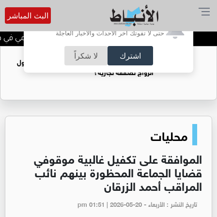
البث المباشر
أترغب في تفعيل الإشعارات؟
حتى لا تفوتك آخر الأحداث والأخبار العاجلة
الحاجة خالدة محمود الكرمي في ذمة
اشترك
لا شكراً
فتيات يستغللنه لتحقيق مكاسب مادية.. هل تحول
الزواج لصفقة تجارية؟
محليات
الموافقة على تكفيل غالبية موقوفي
قضايا الجماعة المحظورة بينهم نائب
المراقب أحمد الزرقان
تاريخ النشر : الأربعاء - pm 01:51 | 2026-05-20