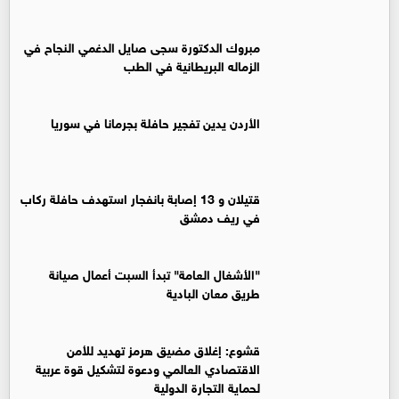
مبروك الدكتورة سجى صايل الدغمي النجاح في
الزماله البريطانية في الطب
الأردن يدين تفجير حافلة بجرمانا في سوريا
قتيلان و 13 إصابة بانفجار استهدف حافلة ركاب
في ريف دمشق
"الأشغال العامة" تبدأ السبت أعمال صيانة
طريق معان البادية
قشوع: إغلاق مضيق هرمز تهديد للأمن
الاقتصادي العالمي ودعوة لتشكيل قوة عربية
لحماية التجارة الدولية