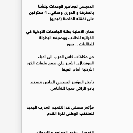
الدميسي لجماهير الوحدات :بلشنا
بالمغرفة و الدوري وحداتي.. 4 محترفين
على نفقته الخاصة (فيديو)
عمان الاهلية بطلة الجامعات الأردنية في
الكراتيه للطلاب ووصيفه البطولة
للطالبات .. صور
من مكافآت كأس العرب إلى أعباء
المونديال.. الأمير علي يضع ملفات الكرة
الأردنية أمام الفيفا
تأجيل المؤتمر الصحفي الخاص بتقديم
بادو الزاكي مدربا للنشامى
مؤتمر صحفي غدا لتقديم المدرب الجديد
للمنتخب الوطني لكرة القدم
الفيصلي يضم المهاجم مالك علان