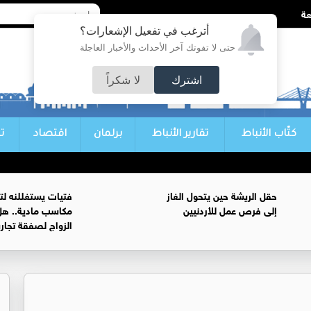
أترغب في تفعيل الإشعارات؟
حتى لا تفوتك آخر الأحداث والأخبار العاجلة
اشترك
لا شكراً
كتّاب الأنباط
تقارير الأنباط
برلمان
اقتصاد
ت
حقل الريشة حين يتحول الغاز
فتيات يستغللنه لت
إلى فرص عمل للأردنيين
مكاسب مادية.. هل
الزواج لصفقة تجار