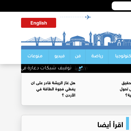
English
كنولوجيا
رياضة
فن
فيديو
منوعات
توقيف شبكات دعارة في شارع الحمرا
حقيق
هل غاز الريشة قادر على ان
 تحول
يغطي فجوة الطاقة في
ية؟
الأردن ؟
اقرأ أيضا