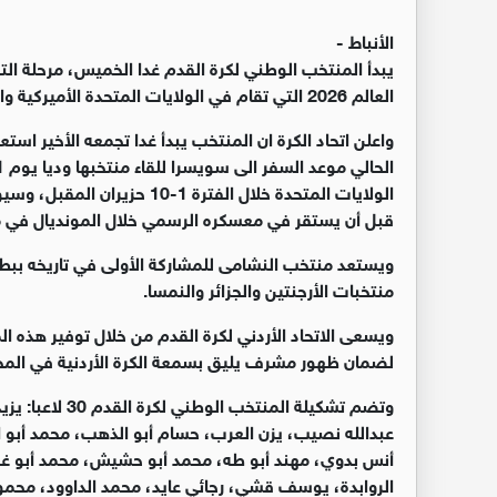
الأنباط -
يبدأ المنتخب الوطني لكرة القدم غدا الخميس، مرحلة ال
العالم 2026 التي تقام في الولايات المتحدة الأميركية والمكسيك وكندا اعتبارا من 11 حزيران المقبل.
قبل أن يستقر في معسكره الرسمي خلال المونديال في مدين
ويستعد منتخب النشامى للمشاركة الأولى في تاريخه ببط
منتخبات الأرجنتين والجزائر والنمسا.
ويسعى الاتحاد الأردني لكرة القدم من خلال توفير هذه
لضمان ظهور مشرف يليق بسمعة الكرة الأردنية في المحف
وتضم تشكيلة الم
عبدالله نصيب، يزن العرب، حسام أبو الذهب، محمد أبو 
أنس بدوي، مهند أبو طه، محمد أبو حشيش، محمد أبو غوش
الروابدة، يوسف قشي، رجائي عايد، محمد الداوود، محم