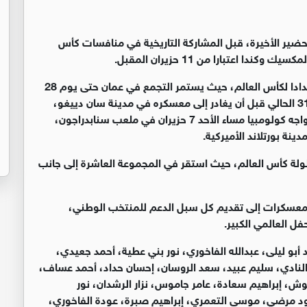
تحضير الأخيرة، قبل المشاركة التاريخية في منافسات كأس
واعلن اتحاد الكرة ان المنتخب يبدأ غدا تجمعه الأخير استعدادا لكأس العالم، حيث يستمر التجمع في عمان حتى يوم 28
الحالي موعد السفر الى سويسرا للقاء منتخبها وديا يوم 31 الحالي قبل أن يغادر إلى معسكره في مدينة سان دييغو،
الولايات المتحدة خلال الفترة 1-10 حزيران المقبل، وسيواجه كولومبيا مساء الأحد 7 حزيران في ملعب سنابدراجون،
ة بورتلاند الأميركية.
ولة كأس العالم، حيث استقر في المجموعة العاشرة إلى جانب
 المعسكرات إلى تقديم كل سبل الدعم للمنتخب الوطني،
ل العالمي الكبير.
نتخب الوطني لكرة القدم 30 لاعبا: يزيد أبو ليلى، عبدالله الفاخوري، نور بني عطية، أحمد جعيدي،
النادي، سليم عبيد، سعد الروسان، إحسان حداد، أحمد عساف،
، إبراهيم سعادة، عامر جاموس، نزار الرشدان، نور
ود مرضي، موسى التعمري، إبراهيم صبرة، عودة الفاخوري،