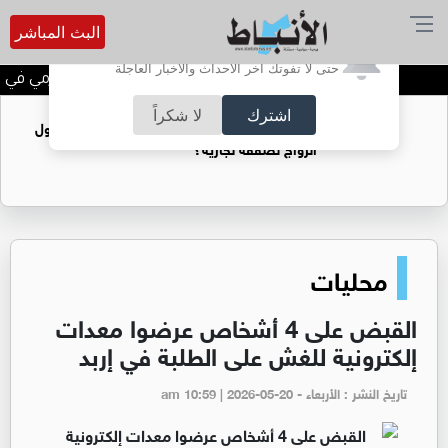
البث المباشر
أترغب في تفعيل الإشعارات؟
حتى لا تفوتك آخر الأحداث والأخبار العاجلة
الحاجة خالدة محمود الكرمي في ذمة
اشترك
لا شكراً
فتيات يستغللنه لتحقيق مكاسب مادية.. هل تحول
الزواج لصفقة تجارية؟
محليات
القبض على 4 أشخاص عرضوا معدات
إلكترونية للغش على الطلبة في إربد
تاريخ النشر : الأربعاء - am 10:59 | 2026-05-20