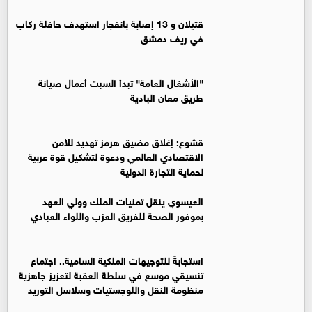
قتيلان و 13 إصابة بانفجار استهدف حافلة ركاب
في ريف دمشق
"الأشغال العامة" تبدأ السبت أعمال صيانة
طريق معان البادية
قشوع: إغلاق مضيق هرمز تهديد للأمن
الاقتصادي العالمي ودعوة لتشكيل قوة عربية
لحماية التجارة الدولية
العيسوي ينقل تمنيات الملك وولي العهد
بموفور الصحة للفريق العزب واللواء العبادي
استجابةً للتوجيهات الملكية السامية.. اجتماع
تنسيقي موسع في سلطة العقبة لتعزيز جاهزية
منظومة النقل واللوجستيات وسلاسل التوريد