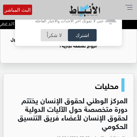
البث المباشر
أترغب في تفعيل الإشعارات؟
حتى لا تفوتك آخر الأحداث والأخبار العاجلة
مبروك الدكتورة سجى صايل الدغمي الن
اشترك
لا شكراً
فتيات يستغللنه لتحقيق مكاسب مادية.. هل تحول
الزواج لصفقة تجارية؟
محليات
المركز الوطني لحقوق الإنسان يختتم
دورة متخصصة حول الآليات الدولية
لحقوق الإنسان لأعضاء فريق التنسيق
الحكومي