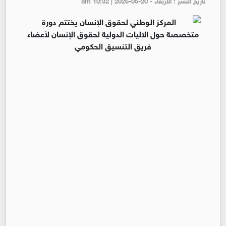
تاريخ النشر : الأربعاء - am 10:32 | 2026-05-20