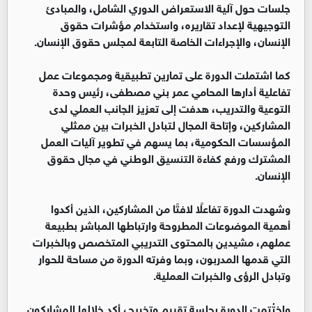
جلسات حول آلية الاستعراض الدوري الشامل، والمبادئ
التوجيهية لإعداد تقاريره، واستخدام مؤشرات حقوق
الإنسان، والإجراءات الخاصة التابعة لمجلس حقوق الإنسان.
كما اشتملت الدورة على تمارين تطبيقية ومجموعات عمل
تفاعلية أدارها المحامي عمر بني مصطفى، رئيس وحدة
التوعية والتدريب، هدفت إلى تعزيز الجانب العملي لدى
المشاركين، وإتاحة المجال لتبادل الخبرات بين ممثلي
المؤسسات الحكومية، بما يسهم في تطوير آليات العمل
المشترك ورفع كفاءة التنسيق الوطني في مجال حقوق
الإنسان.
وشهدت الدورة تفاعلًا لافتًا من المشاركين، الذين أكدوا
أهمية الموضوعات المطروحة وارتباطها المباشر بطبيعة
عملهم، مشيدين بالمحتوى التدريبي المتخصص وبالخبرات
التي قدمها المدربون، وبما وفرته الدورة من مساحة للحوار
وتبادل الرؤى والخبرات العملية.
واختُتمت الدورة بجلسة تقييم وتخريج، أكد خلالها المشاركون