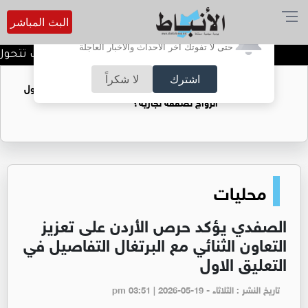
البث المباشر
أترغب في تفعيل الإشعارات؟
حتى لا تفوتك آخر الأحداث والأخبار العاجلة
استراتيجيات التدويل،،، كيف تتحول 
اشترك
لا شكراً
فتيات يستغللنه لتحقيق مكاسب مادية.. هل تحول
الزواج لصفقة تجارية؟
محليات
الصفدي يؤكد حرص الأردن على تعزيز
التعاون الثنائي مع البرتغال التفاصيل في
التعليق الاول
تاريخ النشر : الثلاثاء - pm 03:51 | 2026-05-19