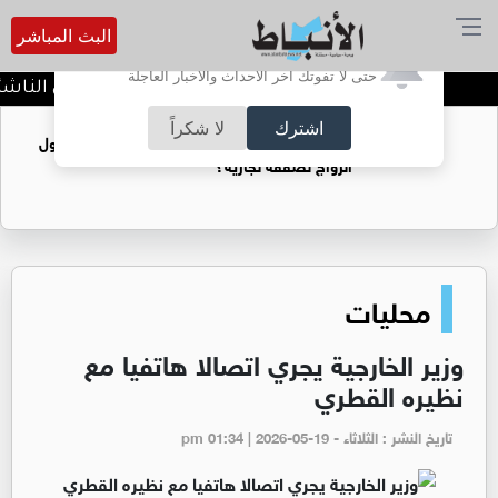
البث المباشر
أترغب في تفعيل الإشعارات؟
حتى لا تفوتك آخر الأحداث والأخبار العاجلة
الاتحاد ينفرد بصدارة دوري الناشئا
اشترك
لا شكراً
فتيات يستغللنه لتحقيق مكاسب مادية.. هل تحول
الزواج لصفقة تجارية؟
محليات
وزير الخارجية يجري اتصالا هاتفيا مع
نظيره القطري
تاريخ النشر : الثلاثاء - pm 01:34 | 2026-05-19