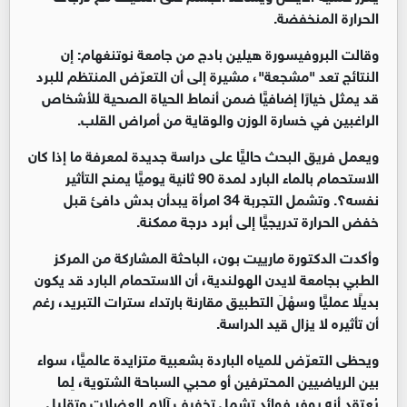
الحرارة المنخفضة.
وقالت البروفيسورة هيلين بادج من جامعة نوتنغهام: إن
النتائج تعد "مشجعة"، مشيرة إلى أن التعرّض المنتظم للبرد
قد يمثل خيارًا إضافيًّا ضمن أنماط الحياة الصحية للأشخاص
الراغبين في خسارة الوزن والوقاية من أمراض القلب.
ويعمل فريق البحث حاليًّا على دراسة جديدة لمعرفة ما إذا كان
الاستحمام بالماء البارد لمدة 90 ثانية يوميًّا يمنح التأثير
نفسه؟. وتشمل التجربة 34 امرأة يبدأن بدش دافئ قبل
خفض الحرارة تدريجيًّا إلى أبرد درجة ممكنة.
وأكدت الدكتورة مارييت بون، الباحثة المشاركة من المركز
الطبي بجامعة لايدن الهولندية، أن الاستحمام البارد قد يكون
بديلًا عمليًّا وسهْلَ التطبيق مقارنة بارتداء سترات التبريد، رغم
أن تأثيره لا يزال قيد الدراسة.
ويحظى التعرّض للمياه الباردة بشعبية متزايدة عالميًّا، سواء
بين الرياضيين المحترفين أو محبي السباحة الشتوية، لِما
يُعتقد أنه يوفر فوائد تشمل تخفيف آلام العضلات وتقليل