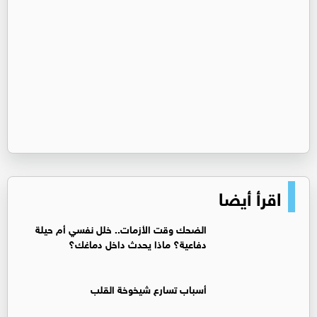
اقرأ أيضا
الضحك وقت الأزمات.. خلل نفسي أم حيلة
دفاعية؟ ماذا يحدث داخل دماغك؟
أسباب تسارع شيخوخة القلب