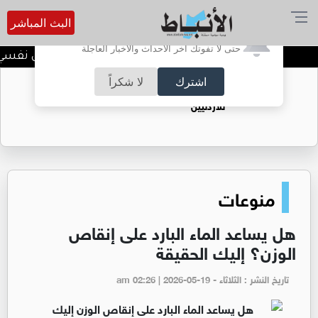
البث المباشر
أترغب في تفعيل الإشعارات؟
حتى لا تفوتك آخر الأحداث والأخبار العاجلة
الضحك وقت الأزمات.. خلل نفسي أم 
اشترك
لا شكراً
حقل الريشة حين يتحول الغاز إلى فرص عمل
للأردنيين
منوعات
هل يساعد الماء البارد على إنقاص
الوزن؟ إليك الحقيقة
تاريخ النشر : الثلاثاء - am 02:26 | 2026-05-19