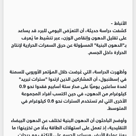
الأنباط -
كشفت دراسة حديثة، أن التعرّض اليومي للبرد قد يساعد
على تقليل الدهون وإنقاص الوزن، عبر تنشيط ما يُعرف
بـ"الدهون البنية" المسؤولة عن حرق السعرات الحرارية لإنتاج
الحرارة داخل الجسم.
وأظهرت الدراسة، التي عُرضت خلال المؤتمر الأوروبي للسمنة
في إسطنبول، أن المشاركين الذين ارتدوا "سترات تبريد"
لمدة ساعتين يوميًّا على مدار ستة أسابيع فقدوا نحو 0.9
كيلوغرام من الدهون، في حين اكتسب أفراد المجموعة
الأخرى التي لم تستخدم السترات نحو 0.6 كيلوغرام في
المتوسط.
وأوضح الباحثون أن الدهون البنية تختلف عن الدهون البيضاء
التقليدية، إذ تعمل على استهلاك الطاقة بدلًا من تخزينها؛ ما
يعزز عملية الأيض ويساعد الجسم على التكيّف مع درجات