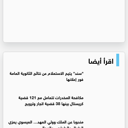
اقرأ أيضا
"سند" يتيح الاستعلام عن نتائج الثانوية العامة
فور إعلانها
مكافحة المخدرات تتعامل مع 121 قضية
كريستال بينها 38 قضية اتجار وترويج
مندوبا عن الملك وولي العهد… العيسوي يعزي
الطوال والطواهي والمجالي