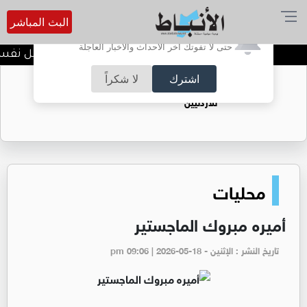
البث المباشر
أترغب في تفعيل الإشعارات؟
حتى لا تفوتك آخر الأحداث والأخبار العاجلة
الضحك وقت الأزمات.. خلل نفسي أ
اشترك
لا شكراً
حقل الريشة حين يتحول الغاز إلى فرص عمل
للأردنيين
محليات
أميره مبروك الماجستير
تاريخ النشر : الإثنين - pm 09:06 | 2026-05-18