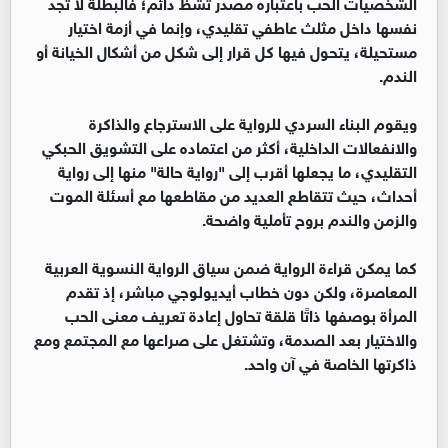
الشخصيات الحب باعتباره مصدر تشظٍّ دائم؛ فالبطلة لا تجد
نفسها داخل مثلث عاطفي تقليدي، وإنما في أزمة اختيار
مستحيلة، يتحول فيها كل قرار إلى شكل من أشكال الخيانة أو
الندم.
ويقوم البناء السردي للرواية على الاسترجاع والذاكرة
والانفعالات الداخلية، أكثر من اعتماده على التشويق الحبكي
التقليدي، ما يجعلها أقرب إلى "رواية حالة" منها إلى رواية
أحداث، حيث تتقاطع العديد من مقاطعها مع أسئلة الموت
والزمن والندم بروح تأملية واضحة.
كما يمكن قراءة الرواية ضمن سياق الرواية النسوية العربية
المعاصرة، ولكن دون خطاب أيديولوجي مباشر، إذ تقدم
المرأة بوصفها ذاتًا قلقة تحاول إعادة تعريف معنى الحب
والاختيار بعد الصدمة، وتشتغل على صراعها مع المجتمع ومع
ذاكرتها الخاصة في آن واحد.