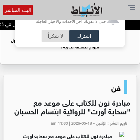
البث المباشر
أترغب في تفعيل الإشعارات؟
حتى لا تفوتك آخر الأحداث والأخبار العاجلة
الحاجة خالدة محمود الكرمي في ذمة ا
اشترك
لا شكراً
فتيات يستغللنه لتحقيق مكاسب مادية.. هل تحول
الزواج لصفقة تجارية؟
فن
مبادرة نون للكتاب على موعد مع
"سحابة أورت" للروائية ابتسام الحسبان
تاريخ النشر : الإثنين - am 11:33 | 2026-05-18