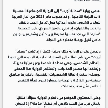
تنتمي رواية "سحابة أورت" إلى الرواية الاجتماعية النفسية
ذات النزعة التأملية، وقد صدرت عام 2021 عن الدار العربية
للعلوم ناشرون. وتدور أحداثها حول تداخل الحب بالفقد
والذنب والغفران، إذ تبني عالمها السردي على شخصية
"سارة" التي تجد نفسها ممزقة بين حبّين وشقيقين، وبين
ماضٍ ثقيل ورغبة متعثرة في النجاة.
ويحمل عنوان الرواية دلالة رمزية كثيفة؛ إذ تشير "سحابة
أورت" في علم الفلك إلى السحابة الجليدية البعيدة التي تحيط
بالنظام الشمسي، وهي منطقة غامضة وغير مرئية تقريبًا،
ويُعتقد أنها مصدر المذنبات. وتستثمر الرواية هذا المعنى
بوصفه استعارة لحالة الشخصيات النفسية، باعتبارها مناطق
معتمة من الذاكرة والرغبة والخسارة تعود فجأة لتقتحم
الحاضر مثل مذنب منفلت.
وعلى المستوى الموضوعي، تطرح الرواية سؤالًا أخلاقيًا
يتمثل في: هل الحب خلاص أم خطيئة مؤجلة؟ إذ تعيش