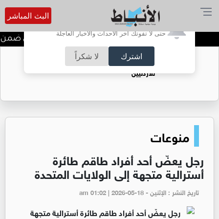
البث المباشر
أترغب في تفعيل الإشعارات؟
حتى لا تفوتك آخر الأحداث والأخبار العاجلة
ندوة تعاين التراث الأردني ضمن ا
اشترك
لا شكراً
حقل الريشة حين يتحول الغاز إلى فرص عمل
للأردنيين
منوعات
رجل يعضّ أحد أفراد طاقم طائرة
أسترالية متجهة إلى الولايات المتحدة
تاريخ النشر : الإثنين - am 01:02 | 2026-05-18