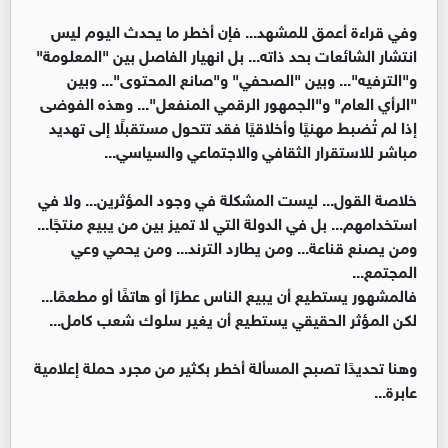
وفي قراءة أعمق للمشهد... فإن أخطر ما يحدث اليوم ليس
انتشار الشائعات بحد ذاته... بل انهيار الفاصل بين "المعلومة"
و"الترفيه"... وبين "الصحفي" و"صانع المحتوى"... وبين
"الرأي العام" و"الجمهور الرقمي المنفعل"... وهذه الفوضى
إذا لم تُضبط مهنيًا وأخلاقيًا فقد تتحول مستقبلًا إلى تهديد
مباشر للاستقرار الثقافي والاجتماعي والسياسي...
خلاصة القول... ليست المشكلة في وجود المؤثرين... ولا في
استخدامهم... بل في الدولة التي لا تميز بين من يبيع منتجًا...
ومن يصنع قناعة... ومن يطارد الترند... ومن يحمي وعي
المجتمع...
فالمشهور يستطيع أن يبيع الناس عطرًا أو هاتفًا أو مطعمًا...
لكن المؤثر الحقيقي يستطيع أن يغير سلوك شعب كامل...
وهنا تحديدًا تصبح المسألة أخطر بكثير من مجرد حملة إعلامية
عابرة...