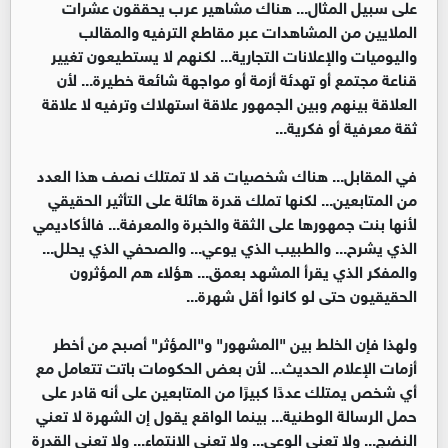
على سبيل المثال... هناك مشاهير عرب يحققون عشرات
الملايين من المشاهدات عبر مقاطع الترفيه والمقالب
واليوميات والإعلانات التجارية... لكنهم لا يستطيعون تغيير
قناعة مجتمع أو تهدئة أزمة أو مواجهة شائعة خطيرة... لأن
العلاقة بينهم وبين الجمهور علاقة استهلاك وترفيه لا علاقة
ثقة معرفية أو فكرية...
في المقابل... هناك شخصيات قد لا تمتلك نصف هذا العدد
من المتابعين... لكنها تملك قدرة هائلة على التأثير الحقيقي
لأنها بنت جمهورها على الثقة والخبرة والمعرفة... فالأكاديمي
الذي يشرح... والطبيب الذي يوعي... والصحفي الذي يحلل...
والمفكر الذي يقرأ المشهد بعمق... هؤلاء هم المؤثرون
الحقيقيون حتى لو كانوا أقل شهرة...
ولهذا فإن الخلط بين "المشهور" و"المؤثر" أصبح من أخطر
أزمات الإعلام الحديث... لأن بعض الحكومات باتت تتعامل مع
أي شخص يمتلك عددًا كبيرًا من المتابعين على أنه قادر على
حمل الرسالة الوطنية... بينما الواقع يقول إن الشهرة لا تعني
النضج... ولا تعني الوعي... ولا تعني الانتماء... ولا تعني القدرة