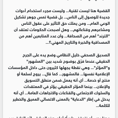
القضية هنا ليست تقنية... وليست مجرد استخدام أدوات
جديدة للوصول إلى الناس... بل قضية تمس جوهر تشكيل
الوعي العام... ومن يملك حق التأثير على عقول الناس
ومشاعرهم وقناعاتهم... وهل أصبحت الحكومات تعتقد أن
"الترند" أهم من الصحافة... وأن عدد المتابعين أهم من
المصداقية والخبرة والتاريخ المهني؟...
الصديق الصحفي خليل النظامي وضع يده على الجرح
الحقيقي عندما فرّق بوضوح شديد بين "المشهور"
و"المؤثر"... وهي نقطة يجهلها كثيرون حتى داخل المؤسسات
الإعلامية نفسها... فالمشهور... كما قال... يروج لسلعة أو
منتج أو خدمة... أي أنه يعمل ضمن منطق التسويق
والإعلان... بينما المؤثر الحقيقي يؤثر في المعتقدات
والسلوك الاجتماعي والقناعات والاتجاهات العامة... أي أنه
يدخل في إطار "الدعاية" بالمعنى الاتصالي العميق والخطير
للكلمة...
وهنا يجب أن نتوقف طويلًا أمام هذه العبارة... لأن الفارق بين