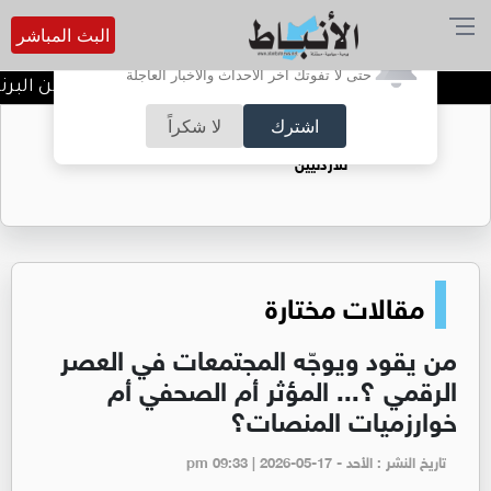
البث المباشر
أترغب في تفعيل الإشعارات؟
حتى لا تفوتك آخر الأحداث والأخبار العاجلة
ندوة تعاين التراث الأردني ضمن البرنام
اشترك
لا شكراً
حقل الريشة حين يتحول الغاز إلى فرص عمل
للأردنيين
مقالات مختارة
من يقود ويوجّه المجتمعات في العصر
الرقمي ؟... المؤثر أم الصحفي أم
خوارزميات المنصات؟
تاريخ النشر : الأحد - pm 09:33 | 2026-05-17