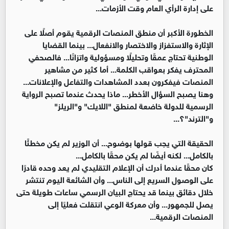
على إدارة الرأي العام وقت الأزمات...
الخطورة الأكبر أن منطق المنصات الرقمية يقوم أصلًا على
الإثارة والاستفزاز والاختصار والانفعال... بينما القضايا
الوطنية تحتاج عمقًا وتحليلًا ومسؤولية واتزانًا... فالصحفي
المحترف يفكر بعواقب الكلمة... أما كثير من مشاهير
المنصات فيفكرون بعدد المشاهدات والتفاعل والإعلانات...
وهنا يصبح السؤال الأخطر... ماذا يحدث عندما تصبح الرواية
الرسمية للدولة خاضعة لمنطق "اللايك" و"الريلز"
و"الترند"؟...
الحقيقة التي يجب قولها بوضوح... أن الوزير لم يكن مخطئًا
بالكامل... لكنه أيضًا لم يكن محقًا بالكامل...
كان محقًا عندما أدرك أن الإعلام التقليدي لم يعد وحده قادرًا
على الوصول السريع إلى الناس... وأن الشائعة اليوم تنتشر
خلال دقائق بينما قد يحتاج البيان الرسمي ساعات طويلة حتى
يصل للجمهور... وأن معركة الوعي انتقلت فعليًا إلى
المنصات الرقمية...