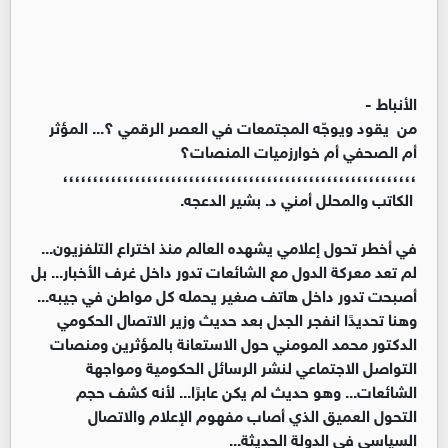
الأنباط -
من يقود ويوجّه المجتمعات في العصر الرقمي ؟... المؤثر
أم الصحفي أم خوارزميات المنصات؟
،،،،،،،،،،،،،،،،،،،،،،،،،،،،،،،،،،،،،،،،،،،،،،،،،،،،،،،،،،،
الكاتب والمحلل أمني د. بشير الدعجه.
في أخطر تحول إعلامي يشهده العالم منذ اختراع التلفزيون...
لم تعد معركة الدول مع الشائعات تدور داخل غرف الأخبار... بل
أصبحت تدور داخل هاتف صغير يحمله كل مواطن في جيبه...
وهنا تحديدًا انفجر الجدل بعد حديث وزير الاتصال الحكومي
الدكتور محمد المومني حول الاستعانة بالمؤثرين ومنصات
التواصل الاجتماعي لنشر الرسائل الحكومية ومواجهة
الشائعات... وهو حديث لم يكن عابرًا... لأنه كشف حجم
التحول العميق الذي أصاب مفهوم الإعلام والاتصال
السياسي في الدولة الحديثة...