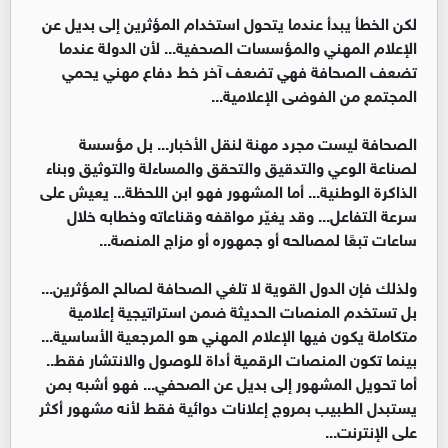
لكن الخطأ يبدأ عندما يتحول استخدام المؤثرين إلى بديل عن
الإعلام المهني والمؤسسات الصحفية... لأن الدولة عندما
تضعف الصحافة فهي تضعف آخر خط دفاع مهني يحمي
المجتمع من الفوضى الإعلامية...
الصحافة ليست مجرد مهنة لنقل الأخبار... بل مؤسسة
لصناعة الوعي والتدقيق والتحقق والمساءلة والتوثيق وبناء
الذاكرة الوطنية... أما المشهور فهو ابن اللحظة... يعيش على
سرعة التفاعل... وقد يغيّر مواقفه وقناعاته وخطابه خلال
ساعات تبعًا لمصالحه أو جمهوره أو مزاج المنصة...
ولذلك فإن الدول القوية لا تلغي الصحافة لصالح المؤثرين...
بل تستخدم المنصات الحديثة ضمن استراتيجية إعلامية
متكاملة يكون فيها الإعلام المهني هو المرجعية الأساسية...
بينما تكون المنصات الرقمية أداة للوصول والانتشار فقط..
أما تحويل المشهور إلى بديل عن الصحفي... فهو أشبه بمن
يستبدل الطبيب بمروج إعلانات دوائية فقط لأنه مشهور أكثر
على الإنترنت...