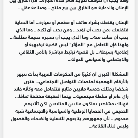
الإعلان والدعاية هو الفارق بين بيع منتج... وصناعة عقل...
الإعلان يقنعك بشراء هاتف أو مطعم أو سيارة... أما الدعاية
فتقنعك بمن يجب أن تؤيد... ومن يجب أن تكره... وما الذي
يجب أن تخاف منه... وما الذي يجب أن تعتبره حقيقة مطلقة...
ولهذا فإن التعامل مع "المؤثر" ليس قضية ترفيهية أو
إعلامية بسيطة... بل قضية ترتبط مباشرة بالأمن الثقافي
والاجتماعي والسياسي للدولة...
المشكلة الكبرى أن كثيرًا من الحكومات العربية بدأت تنبهر
بالأرقام الوهمية لمنصات التواصل الاجتماعي... فترى
شخصًا يمتلك خمسة ملايين متابع فتتعامل معه وكأنه قائد
رأي عام أو سلطة مجتمعية... بينما الحقيقة مختلفة تمامًا...
فهناك مشاهير يملكون ملايين المتابعين لكن تأثيرهم
الحقيقي في القضايا الوطنية والسياسية والاجتماعية شبه
معدوم... لأن جمهورهم يتابعهم للتسلية والضحك والفضول
وليس لبناء القناعة...