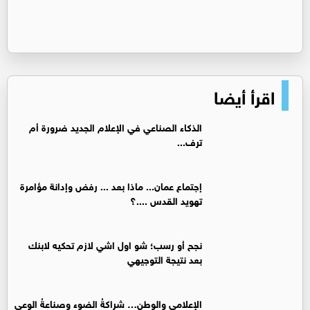
اقرأ أيضا
الذكاء الصناعي في الإعلام الجديد ضرورة أم
ترف...
إجتماع عمان... ماذا بعد ... رفض وإدانة مؤامرة
تهويد القدس ....؟
نجح أو رسب؛ شو اول اشي لازم تحكيه لابنك
بعد نتيجة التوجيهي
الإعلامي والوطن… شراكةُ الضوء وصناعةُ الوعي