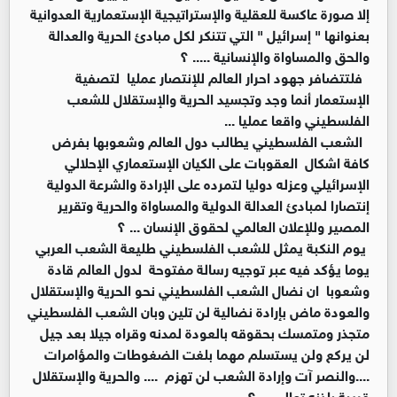
إلا صورة عاكسة للعقلية والإستراتيجية الإستعمارية العدوانية
بعنوانها " إسرائيل " التي تتنكر لكل مبادئ الحرية والعدالة
والحق والمساواة والإنسانية ..... ؟
فلتتضافر جهود احرار العالم للإنتصار عمليا لتصفية
الإستعمار أنما وجد وتجسيد الحرية والإستقلال للشعب
الفلسطيني واقعا عمليا ...
الشعب الفلسطيني يطالب دول العالم وشعوبها بفرض
كافة اشكال العقوبات على الكيان الإستعماري الإحلالي
الإسرائيلي وعزله دوليا لتمرده على الإرادة والشرعة الدولية
إنتصارا لمبادئ العدالة الدولية والمساواة والحرية وتقرير
المصير وللإعلان العالمي لحقوق الإنسان ... ؟
يوم النكبة يمثل للشعب الفلسطيني طليعة الشعب العربي
يوما يؤكد فيه عبر توجيه رسالة مفتوحة لدول العالم قادة
وشعوبا ان نضال الشعب الفلسطيني نحو الحرية والإستقلال
والعودة ماض بإرادة نضالية لن تلين وبان الشعب الفلسطيني
متجذر ومتمسك بحقوقه بالعودة لمدنه وقراه جيلا بعد جيل
لن يركع ولن يستسلم مهما بلغت الضغوطات والمؤامرات
....والنصر آت وإرادة الشعب لن تهزم .... والحرية والإستقلال
قريبة بإذنه تعالى ... ؟