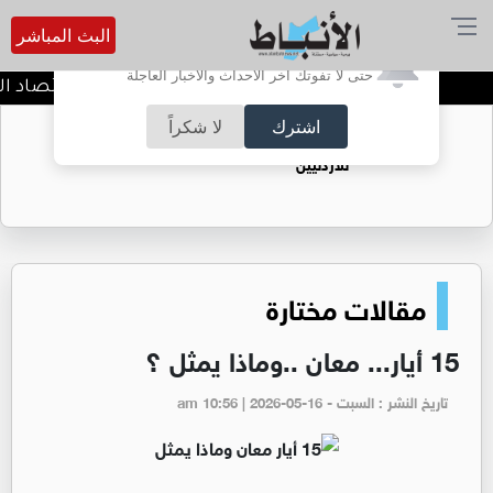
البث المباشر
أترغب في تفعيل الإشعارات؟
حتى لا تفوتك آخر الأحداث والأخبار العاجلة
وزير المياه والري ووزير الاقتصاد ا
اشترك
لا شكراً
حقل الريشة حين يتحول الغاز إلى فرص عمل
للأردنيين
مقالات مختارة
15 أيار... معان ..وماذا يمثل ؟
تاريخ النشر : السبت - am 10:56 | 2026-05-16