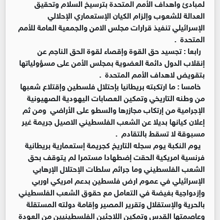
لمبادئ واهداف الأمم المتحدة بترسيخ السلام وتحقيق
العدالة للشعوب وإلزام الكيان الإستعماري الإحلالي
الإسرائيلي تنفيذ قرارات مجلس الامن والجمعية العامة للأمم
المتحدة .
رابعا : تجسيد حق القوة وإقصاء لقوة الحق الناجم عن
إنقلاب الدول دائمة العضوية بمجلس الأمن على مسؤولياتها
بتقويض لاهداف الأمم المتحدة .
خامسا : ما ارتكبته بريطانيا بإحتلال فلسطين وإقتلاع شعبها
من وطنه التاريخي وتمكين العصابات اليهودية الصهيونية
الإجرامية من إرتكاب مجازرها والسطو على الأراضي ومن ثم
إعلان كيانها بديلا عن الشعب الفلسطيني الاصيل جريمة غير
مسبوقة لا تسقط بالتقادم .
يوم النكبة يوم سجله التاريخ كجريمة إستعمارية بريطانية
فرنسية امريكية الحقت إضطهادا مستمرا لم يتوقف بحق
الشعب الفلسطيني وما جرائم سلطات الإحتلال الإرهابي
الإسرائيلي في عموم ارض فلسطين بدعم امريكي اوربي
وإزدواجية بغيضة في التعامل مع حقوق الشعب الفلسطيني
بالحرية والإستقلال وتقرير المصير وإقامة دولته المستقلة
وعاصمتها القدس وتمكين اللاجئين الفلسطينيين من العودة