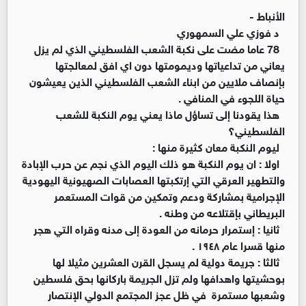
الأنباط -
د فوزي علي السمهوري
78 عاما مضت على نكبة الشعب الفلسطيني الذي لم يزل
يعاني من تداعياتها وديمومتها دون اي افق لمعالجتها
بإنصاف ملايين من ابناء الشعب الفلسطيني الذين يعيشون
حياة اللجوء في المنافي .
هذا يقودنا إلى تساؤل ماذا يعني يوم النكبة للشعب
الفلسطيني؟
ليوم النكبة معان كثيرة منها :
اولا : ان يوم النكبة هو ذلك اليوم الذي نجم عن حرب الإبادة
والتطهير العرقي التي إرتكبتها العصابات الصهيونية اليهودية
الإجرامية بمشاركة ودعم وتمكين من قوات المستعمر
البريطاني بإقتلاعه من وطنه .
ثانيا : إستمرار حرمانه من العودة إلى مدنه وقراه التي هجر
منها قسرا عام ١٩٤٨ .
ثالثا : جريمة دولية لم يسجل القرن العشرين مثيلا لها
بوحشيتها واهدافها ولم تزل الجريمة باركانها بحق فلسطين
وشعبها مستمرة في ظل عجز المجتمع الدولي الإنتصار