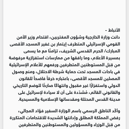
الأنباط -
‏دانت وزارة الخارجية وشؤون المغتربين، اقتحام وزير الأمن
القومي الإسرائيلي المتطرف إيتمار بن غفير المسجد الأقصى
المبارك/ الحرم القدسي الشريف، تزامنًا مع ما يسمى
بمسيرة الأعلام، وما رافقها من ممارسات استفزازية مرفوضة
من قِبَل المستوطنين المتطرفين ورفعهم للأعلام الإسرائيلية
في باحات المسجد تحت حماية شرطة الاحتلال، ومنع وصول
المصلين للمسجد الأقصى، باعتباره خرقاً فاضحاً للقانون
الدولي واستفزازًا غير مقبول وانتهاكًا صارخًا للوضع التاريخي
والقانوني القائم، مُشدّدة على أن لا سيادة لإسرائيل على
مدينة القدس المحتلة ومقدساتها الإسلامية والمسيحية.
‏وأكّد الناطق الرسمي باسم الوزارة السفير فؤاد المجالي،
رفض المملكة المطلق وإدانتها الشديدة للاقتحامات المتكررة
من قِبَل الوزراء والمسؤولين والمستوطنين والمتطرفين