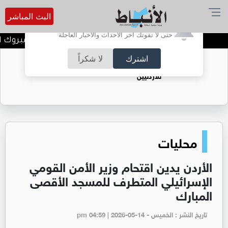
البث المباشر
أترغب في تفعيل الإشعارات؟
حتى لا تفوتك آخر الأحداث والأخبار العاجلة
راشد حمزة الحوامدة الف مبروك الت
اشترك
لا شكراً
حقل الريشة حين يتحول الغاز إلى فرص عمل
للأردنيين
محليات
الأردن يدين اقتحام وزير الأمن القومي
الإسرائيلي المتطرف للمسجد الأقصى
المبارك
تاريخ النشر : الخميس - pm 04:59 | 2026-05-14