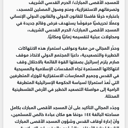
للمسجد الأقصى المبارك/ الحرم القدسي الشريف
وتصرفاتهم الاستفزازية، ومنع وصول المصلين للمسجد،
باعتباره خرقًا فاضحًا للقانون الدولي والقانون الدولي الإنساني
وعملًا تحريضيًّا مرفوضًا يستهدف فرض وقائع جديدة في
المسجد الأقصى المبارك/ الحرم القدسي الشريف،
ومحاولات عبثية لتقسيمه زمانيًّا ومكانيًّا.
‏وحذّر المجالي من مغبة وعواقب استمرار هذه الانتهاكات
الخطيرة والتصعيدية، داعيًا المجتمع الدولي لاتخاذ موقف
صارم يلزم إسرائيل بصفتها القوة القائمة بالاحتلال وقف
انتهاكاتها المستمرة تجاه المقدسات الإسلامية والمسيحية
في القدس وجميع الممارسات الاستفزازية للوزراء المتطرفين
التي تُعدّ استمرارًا لسياسة الحكومة الإسرائيلية المتطرفة
الرامية إلى مواصلة التصعيد الخطير في الأرض الفلسطينية
المحتلة.
‏وجدّد المجالي التأكيد على أنّ المسجد الأقصى المبارك بكامل
مساحته البالغة ١٤٤ دونمًا هو مكان عبادة خالص للمسلمين،
وأنّ إدارة أوقاف القدس وشؤون المسجد الأقصى المبارك
التابعة لوزارة الأوقاف والشؤون والمقدسات الإسلامية