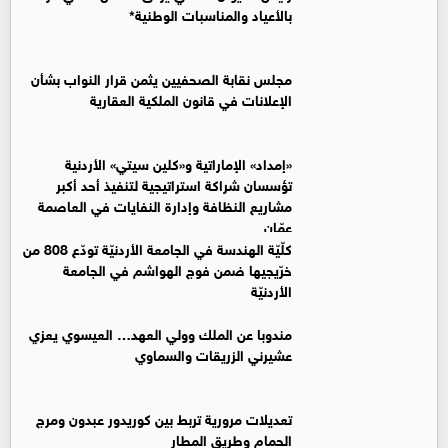
بالأعياد والمناسبات الوطنية*
مجلس نقابة الصحفيين يثمن قرار النواب بشأن
الإعلانات في قانون الملكية العقارية
«إمداد» الإماراتية و«كلين سيتي» الأردنية
تؤسسان شراكة استراتيجية لتنفيذ أحد أكبر
مشاريع النظافة وإدارة النفايات في العاصمة
عمّان
كلّيّة الهندسة في الجامعة الأردنيّة تودّع 808 من
خرّيجيها ضمن فوج الهواشم في الجامعة
الأردنيّة
مندوبا عن الملك وولي العهد… العيسوي يعزي
عشيرني الزريقات والسماوي
تعديلات مرورية تربط بين كوريدور عبدون ومرج
الحمام وطريق المطار