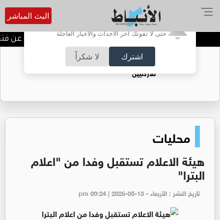
البث المباشر
أترغب في تفعيل الإشعارات؟
حتى لا تفوتك آخر الأحداث والأخبار العاجلة
المستقلة للانتخاب تعلن عن فتح باب
اشترك
لا شكراً
حقل الريشة حين يتحول الغاز إلى فرص عمل
للأردنيين
محليات
هيئة الاعلام تستقبل وفدا من "اعلام
البترا"
تاريخ النشر : الأربعاء - pm 09:24 | 2026-05-13