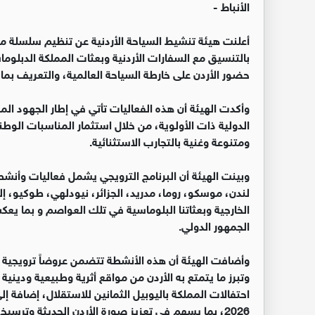
الأنباط -
أعلنت هيئة تنشيط السياحة الأردنية عن تنظيم سلسلة من
بالتنسيق مع السفارات الأردنية وبعثات المملكة الدبل
حضور الأردن على خارطة السياحة العالمية، والتعريف بما
وأكدت الهيئة أن هذه الفعاليات تأتي في إطار الجهود ا
الدولية ذات الأولوية، من خلال استثمار المناسبات الوطني
ومتنوعة وغنية بالتجارب الاستثنائية.
وبينت الهيئة أن البرنامج الترويجي يشمل فعاليات وأنشط
لندن، موسكو، روما، مدريد، الجزائر، نيودلهي، طوكيو، إلى 
الخارجية وبعثاتنا البلوماسية في تلك العواصم و بما يعك
الجمهور الدولي.
وأضافت الهيئة أن هذه الأنشطة تتضمن عروضاً ترويجية وث
وتبرز ما يتمتع به الأردن من مواقع أثرية وطبيعية وديني
احتفالات المملكة باليوبيل الثمانين للاستقلال، إضافة 
2026، بما يسهم في تعزيز صورة الأردن الحديثة وترسيخ مكانته كوجهة سياحية عالمية.