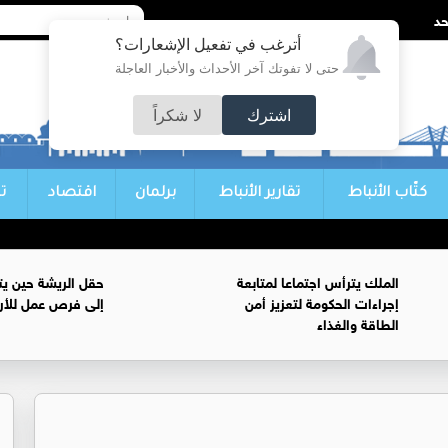
أترغب في تفعيل الإشعارات؟
حتى لا تفوتك آخر الأحداث والأخبار العاجلة
اشترك
لا شكراً
كتّاب الأنباط
تقارير الأنباط
برلمان
اقتصاد
ت
الملك يترأس اجتماعا لمتابعة
حقل الريشة حين يتح
إجراءات الحكومة لتعزيز أمن
إلى فرص عمل للأرد
الطاقة والغذاء