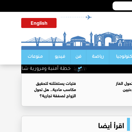
English
كنولوجيا
رياضة
فن
فيديو
منوعات
خطة أمنية ومرورية شاملة تزامنا مع إ
ول الغاز
فتيات يستغللنه لتحقيق
نيين
مكاسب مادية.. هل تحول
الزواج لصفقة تجارية؟
اقرأ أيضا