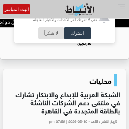
البث المباشر
أترغب في تفعيل الإشعارات؟
حتى لا تفوتك آخر الأحداث والأخبار العاجلة
شركة الخليج للإعلام تطلق موقع «ا
اشترك
لا شكراً
حقل الريشة حين يتحول الغاز إلى فرص عمل
للأردنيين
محليات
الشبكة العربية للإبداع والابتكار تشارك
في ملتقى دعم الشركات الناشئة
بالطاقة المتجددة في القاهرة
تاريخ النشر : الأحد - pm 07:58 | 2026-05-10