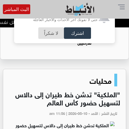
البث المباشر
أترغب في تفعيل الإشعارات؟
حتى لا تفوتك آخر الأحداث والأخبار العاجلة
الضحك وقت الأزمات.. خلل نفسي أ
اشترك
لا شكراً
حقل الريشة حين يتحول الغاز إلى فرص عمل
للأردنيين
محليات
"الملكية" تدشن خط طيران إلى دالاس
لتسهيل حضور كأس العالم
تاريخ النشر : الأحد - am 11:56 | 2026-05-10