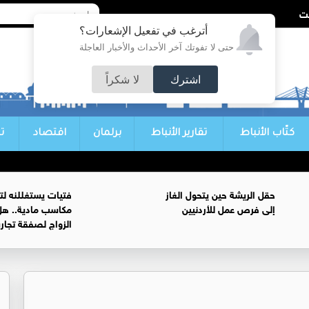
أترغب في تفعيل الإشعارات؟
حتى لا تفوتك آخر الأحداث والأخبار العاجلة
اشترك
لا شكراً
كتّاب الأنباط
تقارير الأنباط
برلمان
اقتصاد
ت
حقل الريشة حين يتحول الغاز
فتيات يستغللنه لت
إلى فرص عمل للأردنيين
مكاسب مادية.. هل
الزواج لصفقة تجار