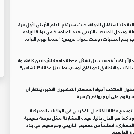
لية منذ استقلال الدولة، حيث سيرتفع العلم الأردني لأول مرة
لة. ويدخل المنتخب الأردني هذه المنافسة من بوابة الإرادة
ز رغم التحديات، وتحت عنوان عريض: "عندما تهزم الإرادة
ازاً رياضياً فحسب، بل تشكّل محطة جامعة للأردنيين كافة، ولا
لذات والانطلاق نحو آفاق أوسع، بما يعزز مكانة "النشامى"
ودخول المنتخب أجواء المعسكر التحضيري الأخير، يُنتظر أن
 يقوم على أربع روافع رئيسية:
ر توسيع مظلة القناصل الفخريين في الولايات الأميركية
د كما هو الحال حالياً. فهذه المشاركة تمثل فرصة حقيقية
م الحضاري، انطلاقاً من عمقهم التاريخي وموقعهم في بلاد
 العالمية.