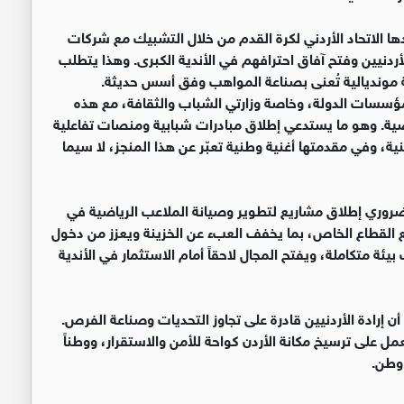
ودها الاتحاد الأردني لكرة القدم من خلال التشبيك مع شركات
أردنيين وفتح آفاق احترافهم في الأندية الكبرى. وهذا يتطلب
مية مونديالية تُعنى بصناعة المواهب وفق أسس حديثة.
ل مؤسسات الدولة، وخاصة وزارتي الشباب والثقافة، مع هذه
ياضية. وهو ما يستدعي إطلاق مبادرات شبابية ومنصات تفاعلية
فنية، وفي مقدمتها أغنية وطنية تعبّر عن هذا المنجز، لا سيما
 الضروري إطلاق مشاريع لتطوير وصيانة الملاعب الرياضية في
مع القطاع الخاص، بما يخفف العبء عن الخزينة ويعزز من دخول
يئة متكاملة، ويفتح المجال لاحقاً أمام الاستثمار في الأندية
أن إرادة الأردنيين قادرة على تجاوز التحديات وصناعة الفرص.
ل على ترسيخ مكانة الأردن كواحة للأمن والاستقرار، ووطناً
 وطن.