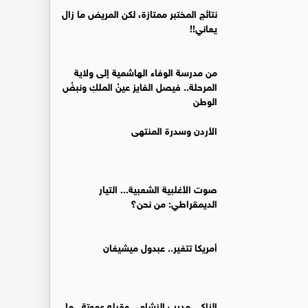
نتائج المختبر ممتازة، لكن المريض ما زال
يعاني!!
من مدرسة الوفاء الهاشمية إلى ولاية
المرحلة.. فيصل الفايز عينُ الملكِ ونبضُ
الوطن
الأردن وسدرة المنتهى
صوت الأغلبية الشعبية... التيار
الديمقراطي: من نحن؟
أمريكا تتغير.. عبدول ميشيغان
الزاكي مدرب النشامى وقبله عموتة.. ما