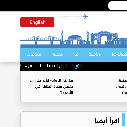
English
كنولوجيا
رياضة
فن
فيديو
منوعات
استراتيجيات التدويل،،، كيف تتحول ا
حقيق
هل غاز الريشة قادر على ان
 تحول
يغطي فجوة الطاقة في
ية؟
الأردن ؟
اقرأ أيضا