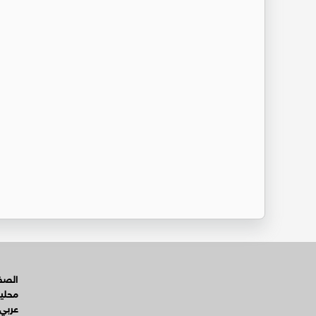
الصفح
محلي
عربي