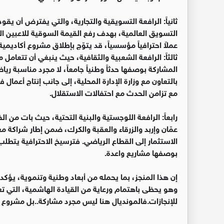
ثانياً: الرافعة التسويقية والتجارية، والتي يفترض أن يق
التسويق العالمية، بهدف رفع القيمة السوقية للاعبين ال
عملاً احترافياً مؤسسياً، قد يتوّج بإطلاق مشروع أكادي
ثالثاً: الرافعة الشعبية والثقافية، حيث ينبغي أن تتعام
المشاركة بوصفها حدثاً وطنياً جامعاً، لا مجرد مناسبة ر
بالتعاون مع وزارة الإدارة المحلية، إلى جانب إنتاج أعمال 
مع تزامن الحدث مع احتفالات الاستقلال.
رابعاً: الرافعة اللوجستية والبنية التحتية، حيث بات من
عمّان وإربد والزرقاء والعقبة والكرك، ضمن إطار شراكة 
الاستثمار إلى القطاع الرياضي. فترسيخ الاحترافية يتطلب ب
بوصفها مشاريع واعدة.
إن هذا المنجز، بما يحمله من أبعاد وطنية وتنموية، يؤكد 
وهو يحظى باهتمام ورعاية من القيادة الهاشمية، التي تعم
للإنجازات.فالمونديال هنا ليس مجرد مشاركة..بل مشروع