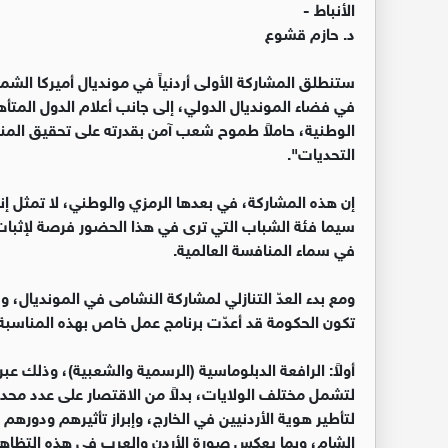
الأنباط -
د. حازم قشوع
ستنطلق المشاركة الأولى أردنياً في مونديال أميركا الشما
في فضاء المونديال الدولي، إلى جانب أعلام الدول المتأه
الوطنية، حاملاً طموح شعب آمن بقدرته على تحقيق المنج
التحديات".
إن هذه المشاركة، في بعدها الرمزي والوطني، لا تمثل إنج
سيما فئة الشباب التي ترى في هذا الحضور فرصة لإثبات ا
في سماء المنافسة العالمية.
ومع بدء العدّ التنازلي لمشاركة النشامى في المونديال، 
تكون الحكومة قد أعدّت برنامج عمل خاص بهذه المناسبة،
أولاً: الرافعة الدبلوماسية (الرسمية والشعبية)، وذلك عب
لتشمل مختلف الولايات، بدلاً من الاقتصار على عدد محدو
لتأطير هوية الأردنيين في الخارج، وإبراز تأثيرهم ودوره
الشام، وبما يعكس صورة الأردن والعرب في هذه التظاهرة