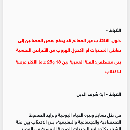
الأنباط -
دنون: الاكتئاب غير المعالج قد يدفع بعض المصابين إلى
تعاطي المخدرات أو الكحول للهروب من الأعراض النفسية
بني مصطفى: الفئة العمرية بين 18 و25 عاما الأكثر عرضة
للاكتئاب
الانباط - أية شرف الدين
في ظل تسارع وتيرة الحياة اليومية وتزايد الضغوط
الاقتصادية والاجتماعية والتعليمية، يبرز الاكتئاب بين فئة
الشباب كأحد أبرز التحديات الصحية النفسية في العصر