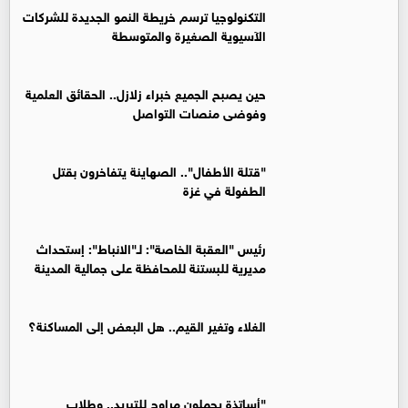
التكنولوجيا ترسم خريطة النمو الجديدة للشركات
الآسيوية الصغيرة والمتوسطة
حين يصبح الجميع خبراء زلازل.. الحقائق العلمية
وفوضى منصات التواصل
"قتلة الأطفال".. الصهاينة يتفاخرون بقتل
الطفولة في غزة
رئيس "العقبة الخاصة": لـ"الانباط": إستحداث
مديرية للبستنة للمحافظة على جمالية المدينة
الغلاء وتغير القيم.. هل البعض إلى المساكنة؟
"أساتذة يحملون مراوح للتبريد.. وطلاب