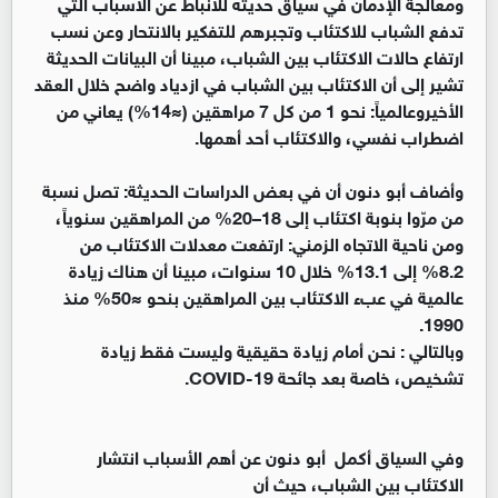
ومعالجة الإدمان في سياق حديثه للأنباط عن الأسباب التي
تدفع الشباب للاكتئاب وتجبرهم للتفكير بالانتحار وعن نسب
ارتفاع حالات الاكتئاب بين الشباب، مبينا أن البيانات الحديثة
تشير إلى أن الاكتئاب بين الشباب في ازدياد واضح خلال العقد
الأخيروعالمياً: نحو 1 من كل 7 مراهقين (≈14%) يعاني من
اضطراب نفسي، والاكتئاب أحد أهمها.
وأضاف أبو دنون أن في بعض الدراسات الحديثة: تصل نسبة
من مرّوا بنوبة اكتئاب إلى 18–20% من المراهقين سنوياً،
ومن ناحية الاتجاه الزمني: ارتفعت معدلات الاكتئاب من
8.2% إلى 13.1% خلال 10 سنوات، مبينا أن هناك زيادة
عالمية في عبء الاكتئاب بين المراهقين بنحو ≈50% منذ
1990.
وبالتالي : نحن أمام زيادة حقيقية وليست فقط زيادة
تشخيص، خاصة بعد جائحة COVID-19.
وفي السياق أكمل أبو دنون عن أهم الأسباب انتشار
الاكتئاب بين الشباب، حيث أن