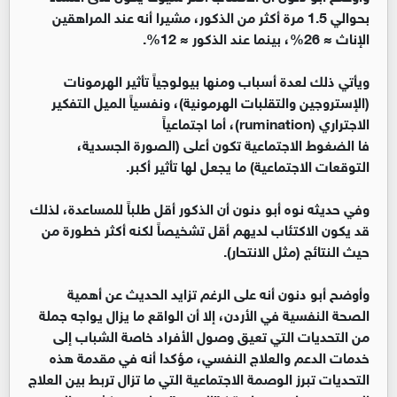
بحوالي 1.5 مرة أكثر من الذكور، مشيرا أنه عند المراهقين
الإناث ≈ 26%، بينما عند الذكور ≈ 12%.
ويأتي ذلك لعدة أسباب ومنها بيولوجياً تأثير الهرمونات
(الإستروجين والتقلبات الهرمونية)، ونفسياً الميل التفكير
الاجتراري (rumination)، أما اجتماعياً
فا الضغوط الاجتماعية تكون أعلى (الصورة الجسدية،
التوقعات الاجتماعية) ما يجعل لها تأثير أكبر.
وفي حديثه نوه أبو دنون أن الذكور أقل طلباً للمساعدة، لذلك
قد يكون الاكتئاب لديهم أقل تشخيصاً لكنه أكثر خطورة من
حيث النتائج (مثل الانتحار).
وأوضح أبو دنون أنه على الرغم تزايد الحديث عن أهمية
الصحة النفسية في الأردن، إلا أن الواقع ما يزال يواجه جملة
من التحديات التي تعيق وصول الأفراد خاصة الشباب إلى
خدمات الدعم والعلاج النفسي، مؤكدا أنه في مقدمة هذه
التحديات تبرز الوصمة الاجتماعية التي ما تزال تربط بين العلاج