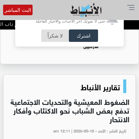
البث المباشر
أترغب في تفعيل الإشعارات؟
حتى لا تفوتك آخر الأحداث والأخبار العاجلة
المستقلة للانتخاب تعلن عن فتح باب الاعتماد 
اشترك
لا شكراً
فتيات يستغللنه لتحقيق مكاسب مادية.. هل تحول
الزواج لصفقة تجارية؟
تقارير الأنباط
الضغوط المعيشية والتحديات الاجتماعية
تدفع بعض الشباب نحو الاكتئاب وأفكار
الانتحار
تاريخ النشر : الأحد - am 12:11 | 2026-05-10