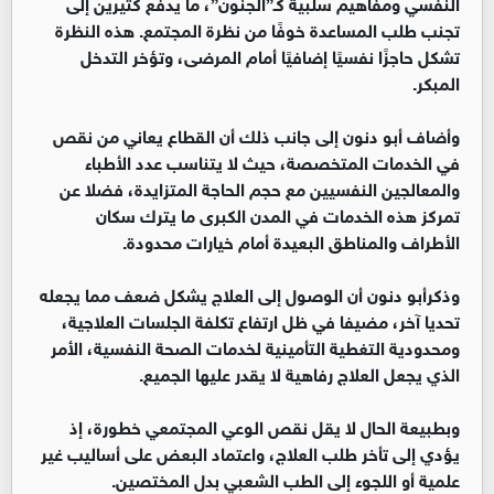
النفسي ومفاهيم سلبية كـ”الجنون”، ما يدفع كثيرين إلى
تجنب طلب المساعدة خوفًا من نظرة المجتمع. هذه النظرة
تشكل حاجزًا نفسيًا إضافيًا أمام المرضى، وتؤخر التدخل
المبكر.
وأضاف أبو دنون إلى جانب ذلك أن القطاع يعاني من نقص
في الخدمات المتخصصة، حيث لا يتناسب عدد الأطباء
والمعالجين النفسيين مع حجم الحاجة المتزايدة، فضلا عن
تمركز هذه الخدمات في المدن الكبرى ما يترك سكان
الأطراف والمناطق البعيدة أمام خيارات محدودة.
وذكرأبو دنون أن الوصول إلى العلاج يشكل ضعف مما يجعله
تحديا آخر، مضيفا في ظل ارتفاع تكلفة الجلسات العلاجية،
ومحدودية التغطية التأمينية لخدمات الصحة النفسية، الأمر
الذي يجعل العلاج رفاهية لا يقدر عليها الجميع.
وبطبيعة الحال لا يقل نقص الوعي المجتمعي خطورة، إذ
يؤدي إلى تأخر طلب العلاج، واعتماد البعض على أساليب غير
علمية أو اللجوء إلى الطب الشعبي بدل المختصين.