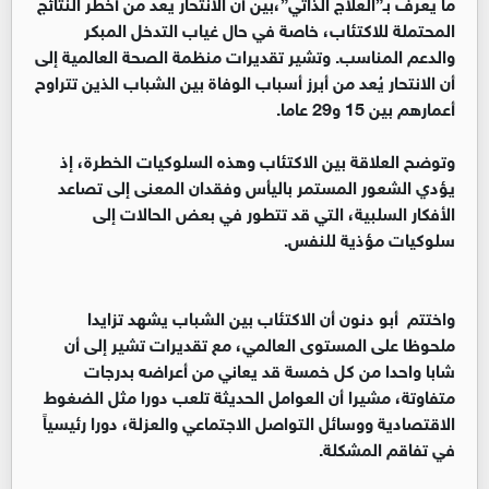
ما يعرف بـ”العلاج الذاتي”،بين أن الانتحار يعد من أخطر النتائج
المحتملة للاكتئاب، خاصة في حال غياب التدخل المبكر
والدعم المناسب. وتشير تقديرات منظمة الصحة العالمية إلى
أن الانتحار يُعد من أبرز أسباب الوفاة بين الشباب الذين تتراوح
أعمارهم بين 15 و29 عاما.
وتوضح العلاقة بين الاكتئاب وهذه السلوكيات الخطرة، إذ
يؤدي الشعور المستمر باليأس وفقدان المعنى إلى تصاعد
الأفكار السلبية، التي قد تتطور في بعض الحالات إلى
سلوكيات مؤذية للنفس.
واختتم أبو دنون أن الاكتئاب بين الشباب يشهد تزايدا
ملحوظا على المستوى العالمي، مع تقديرات تشير إلى أن
شابا واحدا من كل خمسة قد يعاني من أعراضه بدرجات
متفاوتة، مشيرا أن العوامل الحديثة تلعب دورا مثل الضغوط
الاقتصادية ووسائل التواصل الاجتماعي والعزلة، دورا رئيسياً
في تفاقم المشكلة.