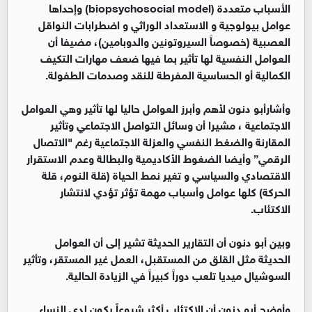
الأسباب متعددة (biopsychosocial model) وإحداها
عوامل بيولوجية و الاستعداد الوراثي و اضطرابات النواقل
العصبية (خصوصاً السيروتونين والدوبامين)، مضيفا أن
العوامل النفسية لها تأثير بما فيها ضعف مهارات التكيف
الكمالية أو الحساسية المفرطة للنقد وصدمات الطفولة.
وأشارأبو دنون لأهم وأبرز العوامل حاليا لها تأثير وهي العوامل
الاجتماعية ، مشيرا أن وسائل التواصل الاجتماعي وتأثير
المقارنة والضغط النفسي والعزلة الاجتماعية رغم "الاتصال
الرقمي” وأيضا الضغوط الأكاديمية والبطالة وعدم الاستقرار
الاقتصادي والسياسي و تغير نمط الحياة (قلة النوم، قلة
الحركة) كلها عوامل وأسباب مهمة تؤثر تؤدي لانتشار
الاكتئاب.
وبين أبو دنون أن التقارير الحديثة تشير إلى أن العوامل
الحديثة مثل القلق من المستقبل، العمل غير المستقر، وتأثير
السوشيال ميديا تلعب دوراً كبيراً في الزيادة الحالية.
وأوضح أبو دنون أن الاكتئاب أكثر شيوعاً يكون لدى النساء