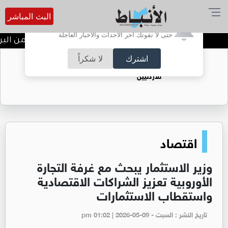
البث المباشر
أترغب في تفعيل الإشعارات؟
حتى لا تفوتك آخر الأحداث والأخبار العاجلة
ندوة تعاين التراث الأردني ضمن البرن
اشترك
لا شكراً
حقل الريشة حين يتحول الغاز إلى فرص عمل
للأردنيين
اقتصاد
وزير الاستثمار يبحث مع غرفة التجارة
الأوروبية تعزيز الشراكات الاقتصادية
واستقطاب الاستثمارات
تاريخ النشر : السبت - pm 01:02 | 2026-05-09