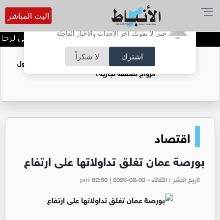
البث المباشر
أترغب في تفعيل الإشعارات؟
حتى لا تفوتك آخر الأحداث والأخبار العاجلة
النشامى..المستفيد!ومرحى لرجال ال
اشترك
لا شكراً
فتيات يستغللنه لتحقيق مكاسب مادية.. هل تحول
الزواج لصفقة تجارية؟
اقتصاد
بورصة عمان تغلق تداولاتها على ارتفاع
تاريخ النشر : الثلاثاء - pm 02:50 | 2026-02-03