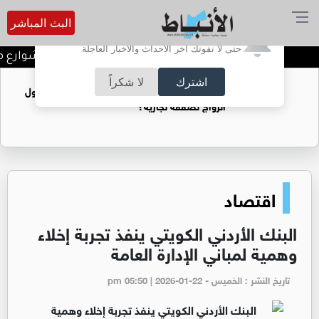
البث المباشر
أترغب في تفعيل الإشعارات؟
حتى لا تفوتك آخر الأحداث والأخبار العاجلة
بلدية الكرك تعلن إغلاق شوارع مؤقت
اشترك
لا شكراً
فتيات يستغللنه لتحقيق مكاسب مادية.. هل تحول
الزواج لصفقة تجارية؟
اقتصاد
البنك الأردني الكويتي ينفذ تجربة إخلاء
وهمية لمباني الإدارة العامة
تاريخ النشر : الخميس - pm 05:50 | 2026-01-22