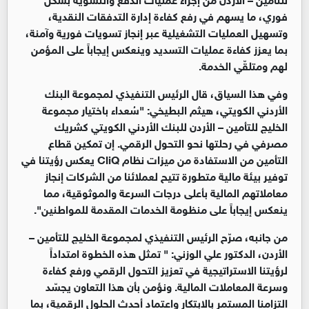
فوري، ما يسهم في رفع كفاءة إدارة التدفقات النقدية،
وتسهيل العمليات التشغيلية عبر
إنجاز تسويات فورية وآمنة،
بما يعزز كفاءة عمليات التسديد وينعكس إيجاباً على المؤمن
لهم ومتلقّي الخدمة.
وفي هذا السياق، قال الرئيس التنفيذي لمجموعة البنك
الأردني الكويتي، هيثم البطيخي:
"سُعداء باختيار مجموعة
الخليج للتأمين – الأردن للبنك الأردني الكويتي كشريك
مصرفي في رحلتها نحو التحول الرقمي. إن تمكين قطاع
التأمين من الاستفادة من ميزات نظام
CliQ
يعكس رؤيتنا في
توفير بيئة مالية متطورة تتيح لعملائنا من الشركات إنجاز
معاملاتهم المالية بأعلى درجات السرعة والموثوقية، مما
ينعكس إيجاباً على منظومة الخدمات المقدمة للمواطنين".
من جانبه، صرّح الرئيس التنفيذي لمجموعة الخليج للتأمين –
الأردن، الدكتور علي الوزني:
"
تمثل هذه الخطوة امتداداً
لرؤيتنا الاستراتيجية في تعزيز التحول الرقمي ورفع كفاءة
وسرعة المعاملات المالية. ونؤمن بأن هذا التعاون يجسّد
التزامنا المستمر بالابتكار واعتماد أحدث الحلول الرقمية، بما