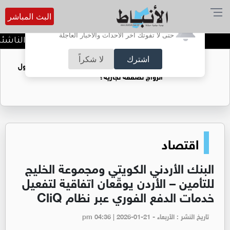
البث المباشر
أترغب في تفعيل الإشعارات؟
حتى لا تفوتك آخر الأحداث والأخبار العاجلة
الاتحاد ينفرد بصدارة دوري الناشئات
اشترك
لا شكراً
فتيات يستغللنه لتحقيق مكاسب مادية.. هل تحول
الزواج لصفقة تجارية؟
اقتصاد
البنك الأردني الكويتي ومجموعة الخليج
للتأمين – الأردن يوقّعان اتفاقية لتفعيل
خدمات الدفع الفوري عبر نظام CliQ
تاريخ النشر : الأربعاء - pm 04:36 | 2026-01-21