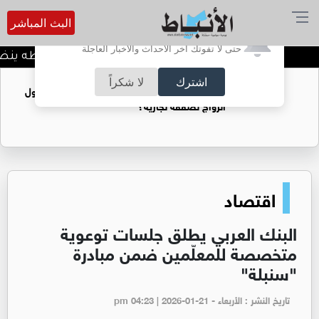
البث المباشر
أترغب في تفعيل الإشعارات؟
حتى لا تفوتك آخر الأحداث والأخبار العاجلة
لاعب منتخب النشامى أبو طه ينضم ل
اشترك
لا شكراً
فتيات يستغللنه لتحقيق مكاسب مادية.. هل تحول
الزواج لصفقة تجارية؟
اقتصاد
البنك العربي يطلق جلسات توعوية
متخصصة للمعلّمين ضمن مبادرة
"سنبلة"
تاريخ النشر : الأربعاء - pm 04:23 | 2026-01-21