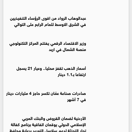
عبدالوهاب الرواد من اقوى الرؤساء التنفيذيين
في الشرق الاوسط للعام الرابع على التوالي
وزير الاقتصاد الرقمي يفتتح المركز التكنولوجي
منصة الشمال في اربد
أسعار الذهب تقفز محليا.. وعيار 21 يسجل
ارتفاعا بـ1.1 دينار
صادرات صناعة عمّان تكسر حاجز 4 مليارات دينار
في 7 أشهر
الأردنية لضمان القروض والبنك العربي
الإسلامي الدولي يوقعان اتفاقية برنامج كفالة
تجار التجزئة لدعم سلاسل التوريد برعاية محافظ