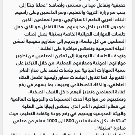
حقيقية وتفاعل ميداني مستمر، وأضاف: "عملنا جنبًا إلى
جنب مع وزارة التربية والتعليم، ومع الداعمين وعلى رأسهم
البنك العربي الداعم الاستراتيجي، ومع المعلمين الذين
يقودون التغيير داخل مدارسهم. هذا التفاعل هو الذي جعل
جلسات المهارات الحياتية الخاصة بسنبلة يصل لمئات
المعلمين في كل جلسة، ويترجم إلى مشاريع حقيقية تُحسّن
البيئة المدرسية وتنعكس مباشرة على الطلبة."
وتهدف الجلسات التوعوية إلى تمكين المعلمين من تطوير
مهاراتهم المهنية ومعارفهم العملية، من خلال التركيز على
تنمية المهارات الحياتية عبر جلسات تُعقد على مدار العام
الكترونياً. كما تتناول الجلسات محاور رئيسية تشمل الذكاء
العاطفي، والذكاء الاصطناعي وغيرها، بما يسهم في رفع
كفاءة المعلمين وتعزيز أثرهم داخل الغرف الصفية،
وتمكينهم من مواكبة أحدث المستجدات والتوجهات العالمية
في قطاع التعليم، الأمر الذي ينعكس إيجابًا على الطلبة
والبيئة المدرسية ويسهم في رفع جودة وكفاءة التعليم، حيث
تستقطب كل جلسة ما بين 800 الى 1000 معلم من معلمي
مبادرة "سنبلة".
يُذكر أن البنك العربي بدأ رعايته الاستراتيجية لمبادرة "سنبلة"