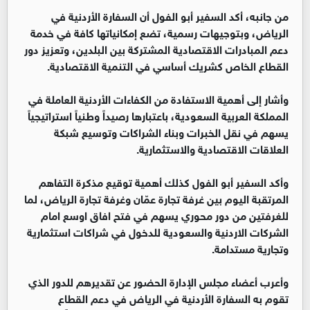
من جانبه، أكد السفير أبو الفول أن السفارة الأردنية في
الرياض، وبتوجيهات رسمية، تضع إمكانياتها كافة في خدمة
دعم المبادرات الاقتصادية المشتركة بين البلدين، وتعزيز دور
القطاع الخاص كشريك أساسي في التنمية الاقتصادية.
وأشار إلى أهمية الاستفادة من الكفاءات الأردنية العاملة في
المملكة العربية السعودية، باعتبارها رصيداً وطنياً استراتيجياً
يسهم في نقل الخبرات وبناء الشراكات وتوسيع شبكة
العلاقات الاقتصادية والاستثمارية.
وأكد السفير أبو الفول كذلك أهمية توقيع مذكرة التفاهم
المرتقبة اليوم بين غرفة تجارة عمّان وغرفة تجارة الرياض، لما
للغرفتين من دور محوري يسهم في فتح افاق اوسع امام
الشركات الاردنية والسعودية للدخول في شراكات استثمارية
وتجارية مستدامة.
وأعرب أعضاء مجلس الإدارة الحضور عن تقديرهم للدور الذي
تقوم به السفارة الأردنية في الرياض في دعم القطاع