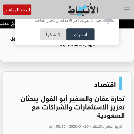
البث المباشر
أترغب في تفعيل الإشعارات؟
حتى لا تفوتك آخر الأحداث والأخبار العاجلة
د. منذر جرادات يهنىء الشيخ سليمان
اشترك
لا شكراً
فتيات يستغللنه لتحقيق مكاسب مادية.. هل تحول
الزواج لصفقة تجارية؟
اقتصاد
تجارة عمّان والسفير أبو الفول يبحثان
تعزيز الاستثمارات والشراكات مع
السعودية
تاريخ النشر : الثلاثاء - pm 08:15 | 2026-01-20