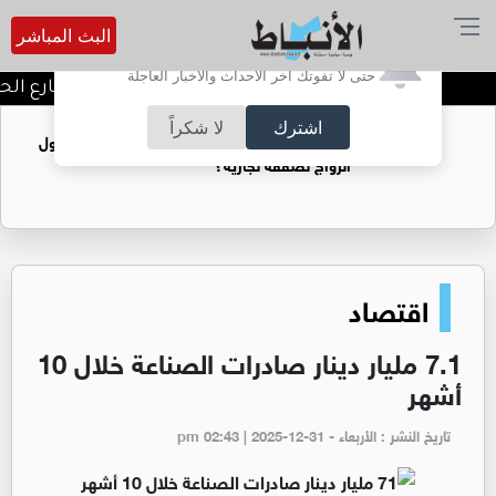
البث المباشر
أترغب في تفعيل الإشعارات؟
حتى لا تفوتك آخر الأحداث والأخبار العاجلة
توقيف شبكات دعارة في شارع الحمرا
اشترك
لا شكراً
فتيات يستغللنه لتحقيق مكاسب مادية.. هل تحول
الزواج لصفقة تجارية؟
اقتصاد
7.1 مليار دينار صادرات الصناعة خلال 10
أشهر
تاريخ النشر : الأربعاء - pm 02:43 | 2025-12-31