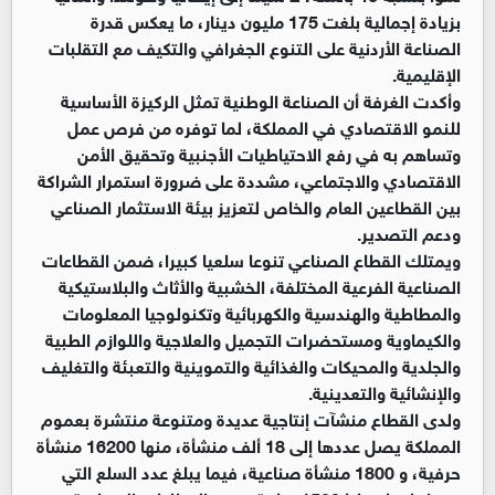
بزيادة إجمالية بلغت 175 مليون دينار، ما يعكس قدرة
الصناعة الأردنية على التنوع الجغرافي والتكيف مع التقلبات
الإقليمية.
وأكدت الغرفة أن الصناعة الوطنية تمثل الركيزة الأساسية
للنمو الاقتصادي في المملكة، لما توفره من فرص عمل
وتساهم به في رفع الاحتياطيات الأجنبية وتحقيق الأمن
الاقتصادي والاجتماعي، مشددة على ضرورة استمرار الشراكة
بين القطاعين العام والخاص لتعزيز بيئة الاستثمار الصناعي
ودعم التصدير.
ويمتلك القطاع الصناعي تنوعا سلعيا كبيرا، ضمن القطاعات
الصناعية الفرعية المختلفة، الخشبية والأثاث والبلاستيكية
والمطاطية والهندسية والكهربائية وتكنولوجيا المعلومات
والكيماوية ومستحضرات التجميل والعلاجية واللوازم الطبية
والجلدية والمحيكات والغذائية والتموينية والتعبئة والتغليف
والإنشائية والتعدينية.
ولدى القطاع منشآت إنتاجية عديدة ومتنوعة منتشرة بعموم
المملكة يصل عددها إلى 18 ألف منشأة، منها 16200 منشأة
حرفية، و 1800 منشأة صناعية، فيما يبلغ عدد السلع التي