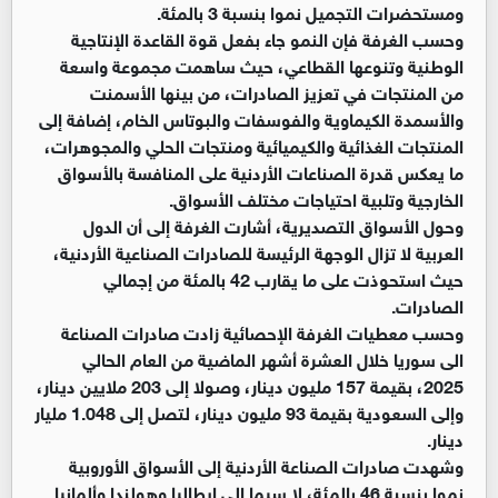
ومستحضرات التجميل نموا بنسبة 3 بالمئة.
وحسب الغرفة فإن النمو جاء بفعل قوة القاعدة الإنتاجية
الوطنية وتنوعها القطاعي، حيث ساهمت مجموعة واسعة
من المنتجات في تعزيز الصادرات، من بينها الأسمنت
والأسمدة الكيماوية والفوسفات والبوتاس الخام، إضافة إلى
المنتجات الغذائية والكيميائية ومنتجات الحلي والمجوهرات،
ما يعكس قدرة الصناعات الأردنية على المنافسة بالأسواق
الخارجية وتلبية احتياجات مختلف الأسواق.
وحول الأسواق التصديرية، أشارت الغرفة إلى أن الدول
العربية لا تزال الوجهة الرئيسة للصادرات الصناعية الأردنية،
حيث استحوذت على ما يقارب 42 بالمئة من إجمالي
الصادرات.
وحسب معطيات الغرفة الإحصائية زادت صادرات الصناعة
الى سوريا خلال العشرة أشهر الماضية من العام الحالي
2025، بقيمة 157 مليون دينار، وصولا إلى 203 ملايين دينار،
وإلى السعودية بقيمة 93 مليون دينار، لتصل إلى 1.048 مليار
دينار.
وشهدت صادرات الصناعة الأردنية إلى الأسواق الأوروبية
نموا بنسبة 46 بالمئة، لا سيما إلى إيطاليا وهولندا وألمانيا