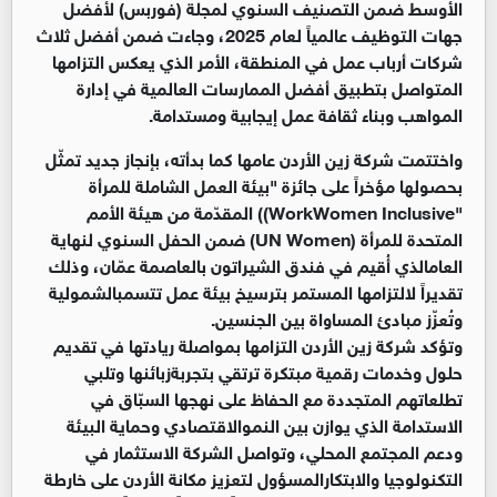
الأوسط ضمن التصنيف السنوي لمجلة (فوربس) لأفضل
جهات التوظيف عالمياً لعام 2025، وجاءت ضمن أفضل ثلاث
شركات أرباب عمل في المنطقة، الأمر الذي يعكس التزامها
المتواصل بتطبيق أفضل الممارسات العالمية في إدارة
المواهب وبناء ثقافة عمل إيجابية ومستدامة
.
واختتمت شركة زين الأردن عامها كما بدأته، بإنجاز جديد تمثّل
بحصولها مؤخراً على جائزة "بيئة العمل الشاملة للمرأة
"
Women Inclusive
Work
)) المقدّمة من هيئة الأمم
المتحدة للمرأة (
UN Women
) ضمن الحفل السنوي لنهاية
العامالذي أُقيم في فندق الشيراتون بالعاصمة عمّان، وذلك
تقديراً لالتزامها المستمر بترسيخ بيئة عمل تتسمبالشمولية
وتُعزّز مبادئ المساواة بين الجنسين.
وتؤكد شركة زين الأردن التزامها بمواصلة ريادتها في تقديم
حلول وخدمات رقمية مبتكرة ترتقي بتجربةزبائنها وتلبي
تطلعاتهم المتجددة مع الحفاظ على نهجها السبّاق في
الاستدامة الذي يوازن بين النموالاقتصادي وحماية البيئة
ودعم المجتمع المحلي، وتواصل الشركة الاستثمار في
التكنولوجيا والابتكارالمسؤول لتعزيز مكانة الأردن على خارطة