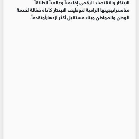
الابتكار والاقتصاد الرقمي إقليمياً وعالمياً انطلاقاً
مناستراتيجيتها الرامية لتوظيف الابتكار كأداة فعّالة لخدمة
الوطن والمواطن وبناء مستقبل أكثر ازدهاراًوتقدماً.