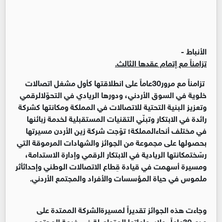
الأنباط -
تزامناً مع إتمام عقدها الثالث.
تزامناً مع مرور30عاماً على انطلاقتها كأول مشغل اتصالات
خلوية في السوق الأردني، ودورها الريادي في التحوّلالرقمي
وتعزيز البنية التحتية للاتصالات في المملكة ومكانتها كشركة
رائدة في الابتكار وتبنّي التقنيات المستقبلية لخدمة زبائنها
في مختلف أنحاءالمملكة؛ توّجت شركة زين الأردن مسيرتها
بحصولها على مجموعة من الجوائز والشهادات المرموقة التي
رسّختمكانتها الريادية في الابتكار الرقمي وإدارة الاستدامة،
ومسيرة أسهمت في قيادة قِطاع الاتصالات الوطني وإحداثأثر
ملموس في حياة المؤسسات والأفراد والمجتمع الأردني.
وجاءت هذه الجوائز تقديراً لمسيرةالشركة الممتدة على
مدى30عاماً، ولإسهاماتها المتواصلة في خدمة المجتمع