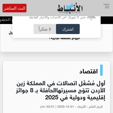
البث المباشر
أترغب في تفعيل الإشعارات؟
حتى لا تفوتك آخر الأحداث والأخبار العاجلة
توقيف شبكات دعارة في شارع الحمرا
اشترك
لا شكراً
فتيات يستغللنه لتحقيق مكاسب مادية.. هل تحول
الزواج لصفقة تجارية؟
اقتصاد
أول مُشغّل اتصالات في المملكة زين
الأردن تتوّج مسيرتهاالحافلة بـ 8 جوائز
إقليمية ودولية في 2025
تاريخ النشر : الأربعاء - pm 02:01 | 2025-12-31