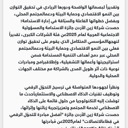
وتقديراً لبصماتها الواضحة ودورها الريادي في تحقيق التوازن
بين النمو الاقتصادي وحماية البيئة ودعمالمجتمع المحلي،
وبفضل خطواتها الفاعلة والسبّاقة في إدارة الاستدامة؛
حصدت شركة زين الأردن جائزة الاستدامة والمسؤولية
الاجتماعية العربية لعام 2025عن فئة الشركات الكبرى، تقديراً
لنهجهاالمؤسسي المتكامل الذي يقوم على تحقيق توازن
فعلي بين النمو الاقتصادي وحماية البيئة ودعمالمجتمع
المحلي عبر دمج أهداف التنمية المستدامة ضمن
استراتيجيتها وأعمالها التشغيلية، وإطلاقبرامج ومبادرات
نوعية ذات أثر طويل المدى بالشراكة مع مختلف الجهات
المحلية والدولية.
ونظراً لجهودها المتواصلة في ترسيخ التحوّل الرقمي
وتوظيف تقنيات الذكاء الاصطناعي والاستثماربأحدث ما
توصّلت إليه التكنولوجيا من حلول قائمة على الذكاء
الاصطناعي لخدمة المجتمع وتعزيزتجربة زبائنها وإثرائها،
حصدت شركة زين الأردن جائزة "أفضل مبادرة للتحوّل الرقمي
في قِطاعالاتصالات" لعام2025عن مُبادرتها
المُبتكرة(
Agentic AI
)وذلك ضمن