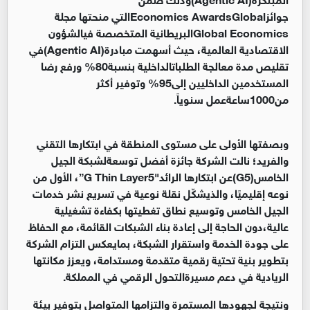
جوائز
Global
Economics Awards
التي منحتها مجلة
Global Economics
البريطانية المتخصصة فيالشؤون
الاقتصادية العالمية، حيث أسهمت مبادرة(
Agentic AI
)في
تقليص مدة معالجة الطلباتالداخلية بنسبة80% ورفع رضا
المستخدمين الداخليين إلى95% وتوفير أكثر
من1000ساعةعمل سنوياً.
وبصفتها الأولى على مستوى المنطقة في ابتكارها التقني
والفريد؛ نالت الشركة جائزة أفضل توسعةلشبكة الجيل
الخامس(5
G
)عن ابتكارها الرائد"5
G Thin Layer
”، الأول من
نوعه إقليميًا، والذيشكّل نقلة نوعية في تسريع نشر خدمات
الجيل الخامس وتوسيع نطاق تغطيتها بكفاءة تشغيلية
عالية،دون الحاجة إلى إعادة بناء الشبكات القائمة، مع الحفاظ
على جودة الخدمة واستقرار الشبكة، بمايعكس التزام الشركة
بتطوير بنية تحتية رقمية متقدمة ومستدامة، ويعزز مكانتها
الريادية في دعم مسيرةالتحول الرقمي في المملكة.
ونتيجة لجهودها المستمرة والتزامها المتواصل بتوفير بيئة