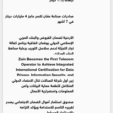
صادرات صناعة عمّان تكسر حاجز 4 مليارات دينار
في 7 أشهر
الأردنية لضمان القروض والبنك العربي
الإسلامي الدولي يوقعان اتفاقية برنامج كفالة
تجار التجزئة لدعم سلاسل التوريد برعاية محافظ
البنك المركزي
Zain Becomes the First Telecom
Operator to Achieve Integrated
International Certification for Data
Privacy, Information Security, and
Business Continuity Management Systems
زين أول شركة اتصالات تنال الاعتماد الدولي
المتكامل لأنظمة حماية البيانات وأمن
المعلومات واستمرارية الأعمال
صندوق استثمار أموال الضمان الاجتماعي يصدر
تقريره التاسع للاستدامة ويؤكد التزامه
بالاستثمار المسؤول