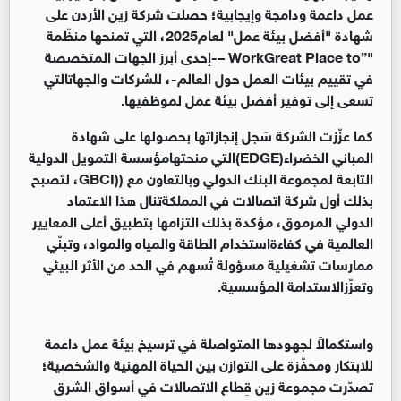
عمل داعمة ودامجة وإيجابية؛ حصلت شركة
زين الأردن على
شهادة "أفضل بيئة عمل" لعام2025، التي تمنحها منظّمة
"”
Great Place to
Work
–-إحدى أبرز الجهات المتخصصة
في تقييم بيئات العمل حول العالم-، للشركات والجهاتالتي
تسعى إلى توفير أفضل بيئة عمل لموظفيها.
كما عزّزت الشركة سَجل إنجازاتها بحصولها على شهادة
المباني الخضراء(
EDGE
)التي منحتهامؤسسة التمويل الدولية
التابعة لمجموعة البنك الدولي وبالتعاون مع ((
GBCI
، لتصبح
بذلك أول شركة اتصالات في المملكةتنال هذا الاعتماد
الدولي المرموق، مؤكدة بذلك التزامها بتطبيق أعلى المعايير
العالمية في كفاءةاستخدام الطاقة والمياه والمواد، وتبنّي
ممارسات تشغيلية مسؤولة تُسهم في الحد من الأثر البيئي
وتعزّزالاستدامة المؤسسية.
واستكمالاً لجهودها المتواصلة في ترسيخ بيئة عمل داعمة
للابتكار ومحفّزة على التوازن بين الحياة المهنية والشخصية؛
تصدّرت مجموعة زين قِطاع الاتصالات في أسواق الشرق