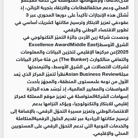
المحلي ودعم مختلفالقِطاعات والارتقاء بتجربة الزبائن، إذ
تُشكّل هذه الإنجازات تأكيداً على دورها المحوري عبر 3
عقودفي تعزيز الابتكار وترسيخ مكانتها كشريك أساسي في
تطوير الاقتصاد الوطني والرقمي.
وحصدت شركة زين الأردن جائزة التميّز التكنولوجي في
الشرق الأوسط(
Middle East
Excellence Award
2025
)عن مركزها الإقليمي لتخزين البيانات والمعلومات
والتعافي منالكوارث (
The Bunker
) عن فئة مراكز البيانات
لشركات الاتصالات في الشرق الأوسط، والتيمنحتها
مجلة
Asian Business Review
نظراً لتميّز المركز الذي يُعد
الأول من نوعه علىمستوى المنطقة، والمجهّز بأحدث
المواصفات والمعايير العالمية، إذ تُجسّد هذه الجائزة
إسهامات الشركةالمتواصلة في تعزيز موقع المملكة كمركز
إقليمي للابتكار والتكنولوجيا، ويؤكد التزامها بدعم
الاقتصادالوطني وتعزيز مسيرة التحوّل الرقمي، بالإضافة إلى
ترسيخ مكانتها الريادية عبر تقديم الحلول الرقميةالمتكاملة
والخدمات النوعية التي تدعم التحوّل الرقمي على المستويين
المحلي والإقليمي.