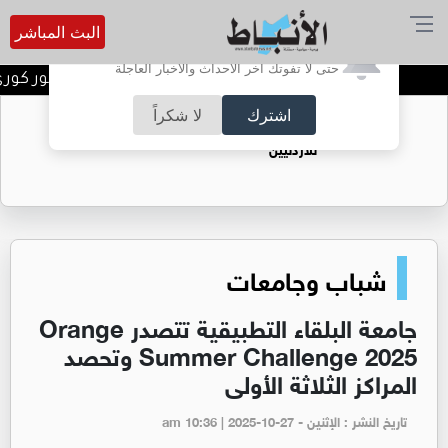
البث المباشر
أترغب في تفعيل الإشعارات؟
حتى لا تفوتك آخر الأحداث والأخبار العاجلة
أسرة الأنباط تهنئ الزميلة نور كوري بنج
اشترك
لا شكراً
حقل الريشة حين يتحول الغاز إلى فرص عمل
للأردنيين
شباب وجامعات
جامعة البلقاء التطبيقية تتصدر Orange
Summer Challenge 2025 وتحصد
المراكز الثلاثة الأولى
تاريخ النشر : الإثنين - am 10:36 | 2025-10-27