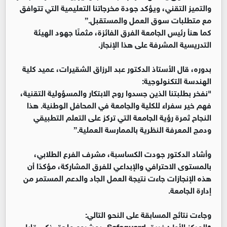
والتميز التقني، ويؤكد جودة مخرجاتنا التعليمية التي تتوافق
مع متطلبات سوق العمل والمستقبل.”
كما هنأ رئيس الجامعة الفرق الفائزة، مثمنًا جهود الهيئة
التدريسية المشرفة على هذا الإنجاز.
بدوره، قال الأستاذ الدكتور عبد الرزاق الشقيرات، عميد كلية
الهندسة التكنولوجية:
"نفخر بطلبتنا الذين جسدوا روح الابتكار والمسؤولية التقنية،
فهم خير سفراء للكلية والجامعة في المحافل الوطنية. هذا
النجاح ثمرة رؤية الجامعة التي تركز على التعلم التطبيقي
ودمج المعرفة النظرية بالممارسة العملية.”
وأشاد الدكتور جودت الكساسبة، مشرف الفرع الطلابي،
بالمستوى الاحترافي والإبداعي للفرق المشاركة، مؤكدًا أن
هذه الإنجازات جاءت نتيجة العمل الجاد والدعم المستمر من
إدارة الجامعة.
وجاءت نتائج المسابقة على النحو التالي:
•
المركز الأول: فريق Safeguard، بمشروع ملحق ذكي قابل