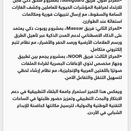
للارتداء لمراقبة المؤشرات الحيوية للعاملين وكشف الغازات
السامة والسقوط، مع إرسال تنبيهات فورية ومكالمات
استغاثة عند الطوارئ.
•
المركز الثاني: فريق Massar، بمشروع روبوت ذكي يعتمد
على الذكاء الاصطناعي لدعم المدن الذكية عبر تأهيل الطرق
ورسم العلامات الأرضية ورصد الحفر والأضرار، مع نظام تتبع
إلكتروني متكامل.
•
المركز الثالث: فريق NOOR، بمشروع يجمع بين تطبيق
وجهاز مخصص لذوي الإعاقات البصرية لقراءة الملفات
صوتيًا باللغتين العربية والإنجليزية، مع نظام إرشاد لحظي
لتسهيل التنقل والتفاعل الآمن.
ويعكس هذا التميز استمرار جامعة البلقاء التطبيقية في دعم
الابتكار والبحث التطبيقي وتعزيز حضور طلبتها في الساحات
التقنية الوطنية والدولية، لترسيخ مكانتها كحاضنة للإبداع
الشبابي في الأردن.