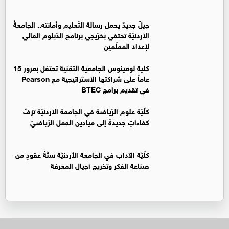
جيلٌ جديدٌ يحمل رسالة التّعليم وأمانتَه.. الجامعةُ
الأردنيّة تحتفي بخرّيجي برنامج الدّبلوم العالي
لإعداد المعلّمين
كلية لومينوس الجامعية التقنية تحتفل بمرور 15
عاماً على شراكتها الاستراتيجية مع Pearson
في تقديم برامج BTEC
كلّيّة علوم الرّياضة في الجامعة الأردنيّة تزفّ
كفاءاتٍ جديدةً إلى ميادين العمل الرّياضيّ
كلّيّة الآداب في الجامعةِ الأردنيّة ستّةُ عقودٍ من
صناعةِ الفِكر وتخريجِ أجيالِ المعرِفة