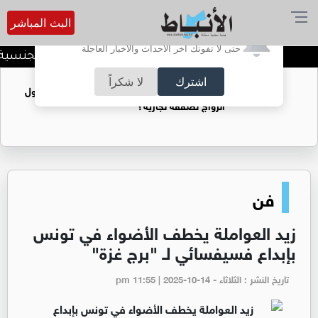
البث المباشر
أترغب في تفعيل الإشعارات؟
حتى لا تفوتك آخر الأحداث والأخبار العاجلة
تركيا تبدأ إجراءات سحب الجنسية 
اشترك
لا شكراً
فتيات يستغللنه لتحقيق مكاسب مادية.. هل تحول
الزواج لصفقة تجارية؟
فن
زيد العواملة يخطف الأضواء في تونس
بإبداع فسيفسائي لـ "برج غزة"
تاريخ النشر : الثلاثاء - pm 11:55 | 2025-10-14