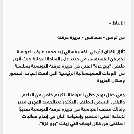
الأنباط -
من تونس - صفاقس - جزيرة قرقنة
تألق الفنان الأردني الفسيفسائي زيد محمد عارف العواملة
نجم فن الفسيفساء من جديد على الساحة الدولية حيث أثرى
ملتقى "برج غزة" الفني في جزيرة قرقنة التونسية بسلسلة
من اللوحات الفسيفسائية الرئيسية التي لاقت إعجاب الحضور
وسكان الجزيرة
وفي حفل بهيج حظي العواملة بتكريم خاص من الداعم
والراعي الرسمي للملتقى الدكتور عبدالحميد الفهري مدير
ومالك متحف العباسية في جزيرة قرقنة التونسية تقديرًا
لإبداعه الفني المتميز وإسهامه البارز في إنجاح فعاليات
الملتقى من خلال لوحاته التي زينت "برج غزة".