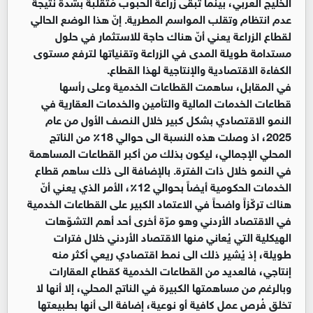
الخليج العربي، بينما تبقى زراعة الحبوب مُتقلّبة بشدة نتيجة
عدم انتظام وتقلب المواسم المطرية. إنّ هذا الوضع الحالي
لقطاع الزراعة يعني أنّ هناك حاجة للاستثمار في حلول
مستدامة طويلة المدى في الزراعة وتقنياتها لترفع مستوى
الكفاءة الاقتصادية والإنتاجية لهذا القطاع.
في المقابل، ساهمت القطاعات الخدمية وعلى رأسها
قطاعات الخدمات المالية والتأمين والخدمات العقارية في
النمو الاقتصادي بشكل كبير خلال النصف الأول من عام
2025، اذ وصلت هذه النسبة الى حوالي 18٪ من الناتج
المحلي الإجمالي، ليكون بذلك من أكبر القطاعات المساهمة
في النمو خلال ذات الفترة. بالإضافة الى ذلك ساهم قطاع
الخدمات الحكومية أيضاً بحوالي 12٪، الأمر الذي يعني أنّ
هناك تركّزاً واضحاً في الاعتماد الكبير على القطاعات الخدمية
في الاقتصاد الأردني وهو مرّة أخرى أحد أهم التشوّهات
الهيكلية التي يُعاني منها الاقتصاد الأردني خلال فترات
طويلة، إذ يُشير ذلك الى نمط اقتصادي ريعي أكثر منه
إنتاجي، فالعديد من القطاعات الخدمية كقطاع العقارات
وبالرغم من مساهمتها الكبيرة في الناتج المحلي، إلا أنها لا
تخلق فُرص عمل كافية أو نوعية، إضافة الى أنها بطبيعتها