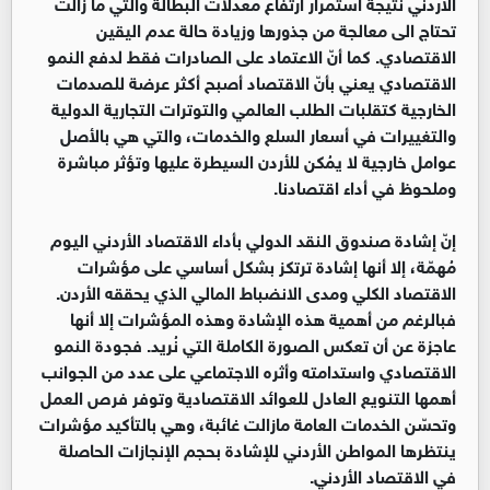
الأردني نتيجة استمرار ارتفاع معدلات البطالة والتي ما زالت
تحتاج الى معالجة من جذورها وزيادة حالة عدم اليقين
الاقتصادي. كما أنّ الاعتماد على الصادرات فقط لدفع النمو
الاقتصادي يعني بأنّ الاقتصاد أصبح أكثر عرضة للصدمات
الخارجية كتقلبات الطلب العالمي والتوترات التجارية الدولية
والتغييرات في أسعار السلع والخدمات، والتي هي بالأصل
عوامل خارجية لا يمُكن للأردن السيطرة عليها وتؤثر مباشرة
وملحوظ في أداء اقتصادنا.
إنّ إشادة صندوق النقد الدولي بأداء الاقتصاد الأردني اليوم
مُهمّة، إلا أنها إشادة ترتكز بشكل أساسي على مؤشرات
الاقتصاد الكلي ومدى الانضباط المالي الذي يحققه الأردن.
فبالرغم من أهمية هذه الإشادة وهذه المؤشرات إلا أنها
عاجزة عن أن تعكس الصورة الكاملة التي نُريد. فجودة النمو
الاقتصادي واستدامته وأثره الاجتماعي على عدد من الجوانب
أهمها التنويع العادل للعوائد الاقتصادية وتوفر فرص العمل
وتحسّن الخدمات العامة مازالت غائبة، وهي بالتأكيد مؤشرات
ينتظرها المواطن الأردني للإشادة بحجم الإنجازات الحاصلة
في الاقتصاد الأردني.