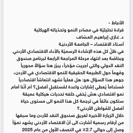
الأنباط -
قراءة تحليليّة في مصادر النمو وتحدّياته الهيكلية
د. غـازي إبراهيـم العـسّاف
أسـتاذ الاقتصـاد – الجامعـة الأردنيـة
في ظلّ كل هذه الإشادة الرسميّة بالأداء الاقتصادي الأردني
وبخاصّة بعد انتهاء مرحلة المراجعة الرابعة لبرنامج صندوق
النقد الدولي والتي أجريت مؤخراً، يبرُز هنا سؤالاً محورياً
ومُهماً حول الطبيعة الحقيقية للنمو الاقتصادي في الأردن،
جوهر هذا السؤال هو: هل فعلياً نشهد انتعاشاً اقتصادياً
مُستداماً يُعطي إشارات واعدة لمُستقبلٍ أفضل؟ أم أنّنا أمام
نمو اقتصادي هش يُخفي خلفه تحديات هيكلية عميقة
ستكون عائقاً في ترجمة كل هذا النمو الى مستوى حياة
أفضل للمُواطن الأردني؟
خلال الزيارة الأخيرة لفريق صندوق النقد للأردن وما سبقها
من أرقام رسمية أشارت الى أنّ الاقتصاد الأردني يشهد نموّاً
وصل إلى حوالي 2.7٪ في النصف الأول من عام 2025