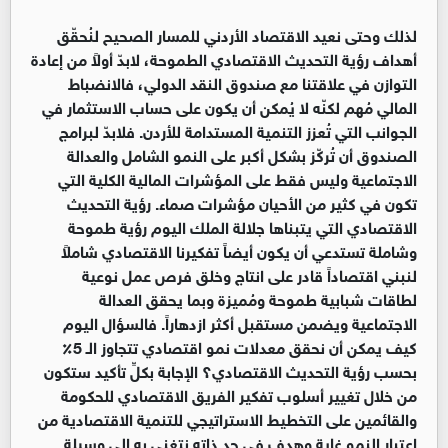
لذلك وحتى نعيد الاقتصاد الأردني للمسار الصحيح لنُحقّق
أهداف رؤية التحديث الاقتصادي الطموحة، لابدّ أولاً من إعادة
التوازن في علاقتنا مع صندوق النقد الدولي، فالانضباط
المالي مُهم لكنّه لا يُمكن أن يكون على حساب الاستثمار في
الجوانب التي تُعزز التنمية المستدامة للأردن. فلابدّ لبرامج
الصندوق أن تُركّز بشكل أكبر على النمو الشامل والعدالة
الاجتماعية وليس فقط على المؤشرات المالية الكلية التي
تكون في كثير من الأحيان مؤشرات صماء. رؤية التحديث
الاقتصادي التي يتبناها جلالة الملك اليوم رؤية طموحة
وشاملة تستدعي أن يكون أيضاً تفكيرنا الاقتصادي شاملاً
لنبني اقتصاداً قادر على انتاج وخلق فرص عمل نوعية
لطاقات شبابية طموحة ومُميزة وبما يحقق العدالة
الاجتماعية ويضمن مستقبل أكثر ازدهاراً. فالسؤال اليوم
كيف يمكن أن نحقق معدلات نمو اقتصادي تتجاوز الـ 5٪
بحسب رؤية التحديث الاقتصادي؟ الإجابة بكلِّ تأكيد ستكون
من خلال تغيير أسلوب تفكير الفريق الاقتصادي للحكومة
والقائمين على التخطيط الاستراتيجي للتنمية الاقتصادية من
اعتبار النمو غاية وهدف في حد ذاته نتغنى به إلى وسيلة