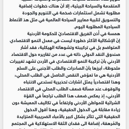
المتقدمة والسياحة البيئية، إلا أنّ هناك خطوات إضافية
مطلوبة تشمل استثمارات ضخمة في التنويع والجودة
والتسويق لتلبية معايير السياحة العالمية في مثل هذ الأنماط
السياحية المطلوبة اليوم.
همسة في أُذن الفريق الاقتصاديّ للحكومة الأردنية
إنّ الإشكالية الأكثر خطورة ليست في معدل النمو الاقتصادي
المتواضع بل في تركيبته وتشوهاته الهيكلية، فقد أشار
صندوق النقد الدولي ذاته في عدد من تقاريره حول الاقتصاد
الأردني بأنّ تركيبة النمو الاقتصادي في الأردن تشهد تغييرات
ملحوظة، أبرزها بأنّ الصادرات والطلب الأجنبي على السلع
الأردنية هي ما تعوّض النقص الحاصل في الطلب المحلي،
وهذا اقتصادياً يمثل اشارات تحذيرية تستدعي الانتباه
والوقوف عند مسألة ضعف الطلب المحلي في الاقتصاد
الأردني، إذ يعكس ضعف هذا الطلب تراجعاً في القوّة
الشرائية للمواطن الأردني وارتفاعاً في تكاليف المعيشة دون
زيادة مقابلة في الدخول الحقيقية، وهنا أقول الدخول
الحقيقية التي تتأثر بشكل كبير بالأعباء الضريبية المتزايدة
والمُرهقة، إضافة الى فقدان الثقة الاستهلاكية في المجتمع