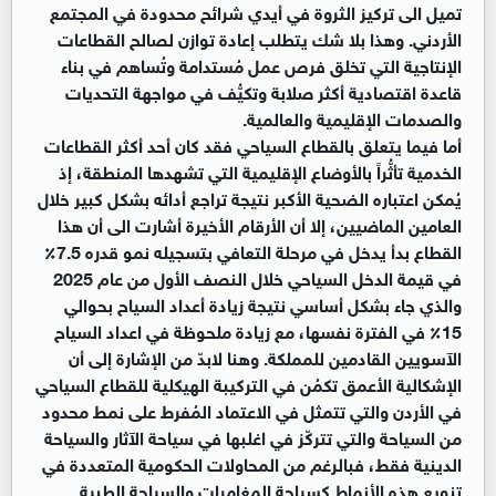
تميل الى تركيز الثروة في أيدي شرائح محدودة في المجتمع
الأردني. وهذا بلا شك يتطلب إعادة توازن لصالح القطاعات
الإنتاجية التي تخلق فرص عمل مُستدامة وتُساهم في بناء
قاعدة اقتصادية أكثر صلابة وتكيُّف في مواجهة التحديات
والصدمات الإقليمية والعالمية.
أما فيما يتعلق بالقطاع السياحي فقد كان أحد أكثر القطاعات
الخدمية تأثُّراً بالأوضاع الإقليمية التي تشهدها المنطقة، إذ
يُمكن اعتباره الضحية الأكبر نتيجة تراجع أدائه بشكل كبير خلال
العامين الماضيين، إلا أن الأرقام الأخيرة أشارت الى أن هذا
القطاع بدأ يدخل في مرحلة التعافي بتسجيله نمو قدره 7.5٪
في قيمة الدخل السياحي خلال النصف الأول من عام 2025
والذي جاء بشكل أساسي نتيجة زيادة أعداد السياح بحوالي
15٪ في الفترة نفسها، مع زيادة ملحوظة في اعداد السياح
الآسويين القادمين للمملكة. وهنا لابدّ من الإشارة إلى أن
الإشكالية الأعمق تكمُن في التركيبة الهيكلية للقطاع السياحي
في الأردن والتي تتمثل في الاعتماد المُفرط على نمط محدود
من السياحة والتي تتركّز في اغلبها في سياحة الآثار والسياحة
الدينية فقط، فبالرغم من المحاولات الحكومية المتعددة في
تنويع هذه الأنماط كسياحة المغامرات والسياحة الطبية