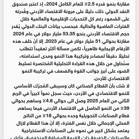
مقارنة بنمو قدره 2.5٪ للعام الكامل 2024، إذ اعتبر صندوق
النقد الدولي ذلك دليلاً على مرونة الاقتصاد الأردني وقُدرته
على الصّمود رغم كل التحديات الإقليمية والعالمية خلال
الفترات الماضية والحالية. فبحسب بيانات البنك الدولي يُقدر
حجم الاقتصاد الأردني بنحو 53.35 مليار دولار في عام 2024
مقارنة بحوالي 51 مليار دولار في عام 2023. إلا أنّ خلف هذه
الأرقام الإيجابية ظاهرياً، تكمن مسألة أكثر تعقيداً تتطلب
تحليلاً دقيقاً لمصادر وتركيبة هذا النمو ومدى استدامته،
سنُحاول من خلال هذه القراءة التحليلية المُختصرة تسليط
الضوء على أبرز جوانب القوة والضعف في تركيبة النمو
الاقتصادي للأردن.
لا شك بأنّ القطاع الصناعي كان وسيبقى المُحرّك الأساسي
للنمو الاقتصادي في الأردن، حيث سجل نمواً كبيراً في الربع
الثاني من العام 2025 وصل الى حوالي 4.8٪ وساهم بحوالي
39٪ من النمو الحاصل في الاقتصاد الأردني فيما يساهم
قطاع الصناعات التحويلية وحده بحوالي 18٪ من الناتج
المحلي الإجمالي خلال نفس الفترة، إلا أنّ هذا القطاع لازال
يعتمد بشكل كبير في نموه على الصناعات الاستخراجية
والصناعات الخفيفة ذات القيمة المضافة المنخفضة، فأغلب