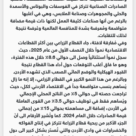
الصادرات الصناعية تتركز في الفوسفات والبوتاس والأسمدة
والحلي والمجوهرات وصناعة الملابس، وهي في أغلبها
بالرغم من أنها صناعات كثيفة العمل لكنها ذات قيمة مضافة
متواضعة ومُعرضة بشدة للمنافسة العالمية وعُرضة نتيجة
لذلك للتقلبات.
وفي مُفارقة لافتة، جاء القطاع الزراعي بين أكثر القطاعات
الاقتصادية نمواً خلال النصف الأول من عام 2025، حيث
سجل نمواً استثنائياً وصل الى حوالي 8.6٪ خلال هذه الفترة،
وهو ما فاق أغلب التوقعات حول أداء هذا القطاع نتيجة
القيود الهيكلية والوضع المائي الصعب الذي تشهده الأردن.
وبالرغم من هذا النمو الكبير في القطاع الزراعي، إلا إنه ما زال
يُساهم بنسب متواضعة جداً في الاقتصاد الأردني ككل، حيث
تراجعت حصته الى حوالي 5٪ من الناتج المحلي الإجمالي
ويُساهم فقط في توظيف حوالي 3.5٪ من القوى العاملة
في الأردن، إضافة الى مساهمته بحوالي 15٪ من إجمالي
قيمة الصادرات خلال العام 2024. كما وتُشير الأرقام الى أنّ
الجزء الأكبر من ربحية قطاع الزراعة تتركز في إنتاج الفواكه
والخضراوات في وادي الأردن والتي تُصدّر بشكل كبير الى دول