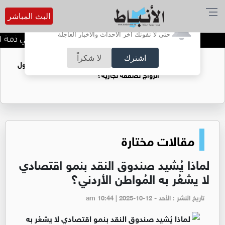
البث المباشر
أترغب في تفعيل الإشعارات؟
حتى لا تفوتك آخر الأحداث والأخبار العاجلة
الحاجة خالدة محمود الكرمي في ذمة الله
اشترك
لا شكراً
فتيات يستغللنه لتحقيق مكاسب مادية.. هل تحول
الزواج لصفقة تجارية؟
مقالات مختارة
لماذا يُشيد صندوق النقد بنمو اقتصادي
لا يشعُر به المُواطن الأردني؟
تاريخ النشر : الأحد - am 10:44 | 2025-10-12