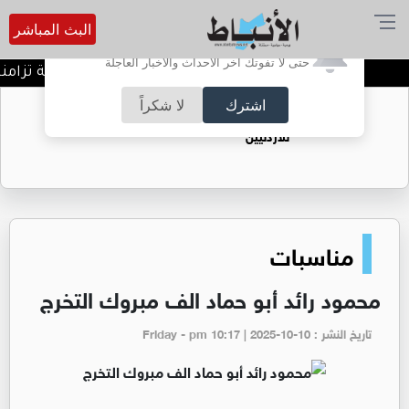
البث المباشر
أترغب في تفعيل الإشعارات؟
حتى لا تفوتك آخر الأحداث والأخبار العاجلة
خطة أمنية ومرورية شاملة تزامنا مع
اشترك
لا شكراً
حقل الريشة حين يتحول الغاز إلى فرص عمل
للأردنيين
مناسبات
محمود رائد أبو حماد الف مبروك التخرج
تاريخ النشر : Friday - pm 10:17 | 2025-10-10