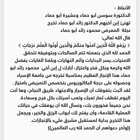
الأنباط -
الدكتورة سوسن أبو حماد وعشيرة أبو حماد
تهنئ إبن أخيهم الدكتور رائد أبو حماد تخرج
نجلة الممرض محمود رائد أبو حماد
قال الله تعالى:
﴿ يَرْفَعِ اللَّهُ الَّذِينَ آمَنُوا مِنكُمْ وَالَّذِينَ أُوتُوا الْعِلْمَ دَرَجَاتٍ ﴾
الحمد لله الذي بنعمته تتم الصالحات وبتوفيقه تتحقق
الامنيات..يسر البدايات وأتم النهايات وبلغنا الغايات بفضل
الله وكرمه وبكل فخر واعتزاز، أبارك ل إبن أخي محمود رائد ابو
حماد هذا الإنجاز العظيم بمناسبة تخرجه من جامعة الإسراء
وحصوله على درجة البكالوريوس بتخصص التمريض بامتياز .
لقد أثبتَ بتفوقك أن الإصرار والاجتهاد طريق النجاح، وها أنت
اليوم تقطف ثمار تعبك وتعب أسرتك بكل فرح وسعادة.
نحن جميعاً فخورون بك، ونسأل الله أن يوفقك في حياتك
العملية القادمة، وأن يفتح لك أبواب الرزق والخير، ويجعل
هذا التخرج بداية لمستقبل مشرق مليء بالإنجازات.
((وآخر دعواهم أن الحمد لله رب العالمين))