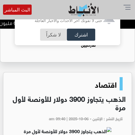
البث المباشر
أترغب في تفعيل الإشعارات؟
حتى لا تفوتك آخر الأحداث والأخبار العاجلة
مصفاة البترول تحقق 62.1 مليون دينار أرباحا صافية في النصف الأول من 2026
اشترك
لا شكراً
حقل الريشة حين يتحول الغاز إلى فرص عمل
للأردنيين
اقتصاد
الذهب يتجاوز 3900 دولار للأونصة لأول
مرة
تاريخ النشر : الإثنين - am 09:40 | 2025-10-06