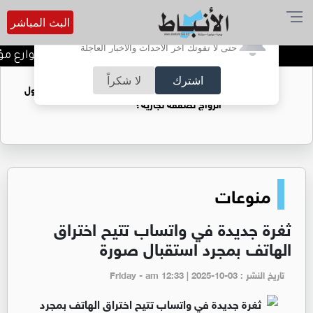
البث المباشر
أترغب في تفعيل الإشعارات؟
حتى لا تفوتك آخر الأحداث والأخبار العاجلة
بلدية الكرك تعلن إغلاق شوارع مؤقتاً
اشترك
لا شكراً
فتيات يستغللنه لتحقيق مكاسب مادية.. هل تحول
الزواج لصفقة تجارية؟
منوعات
ثغرة جديدة في واتساب تتيح اختراق
الهاتف بمجرد استقبال صورة
تاريخ النشر : Friday - am 12:33 | 2025-10-03