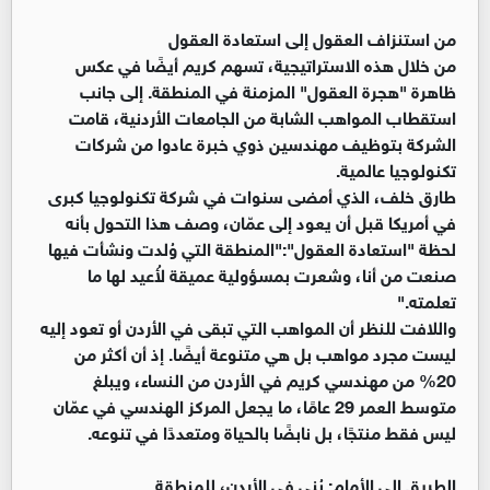
من استنزاف العقول إلى استعادة العقول
من خلال هذه الاستراتيجية، تسهم كريم أيضًا في عكس
ظاهرة "هجرة العقول" المزمنة في المنطقة. إلى جانب
استقطاب المواهب الشابة من الجامعات الأردنية، قامت
الشركة بتوظيف مهندسين ذوي خبرة عادوا من شركات
تكنولوجيا عالمية.
طارق خلف، الذي أمضى سنوات في شركة تكنولوجيا كبرى
في أمريكا قبل أن يعود إلى عمّان، وصف هذا التحول بأنه
لحظة "استعادة العقول":"المنطقة التي وُلدت ونشأت فيها
صنعت من أنا، وشعرت بمسؤولية عميقة لأُعيد لها ما
تعلمته."
واللافت للنظر أن المواهب التي تبقى في الأردن أو تعود إليه
ليست مجرد مواهب بل هي متنوعة أيضًا. إذ أن أكثر من
20% من مهندسي كريم في الأردن من النساء، ويبلغ
متوسط العمر 29 عامًا، ما يجعل المركز الهندسي في عمّان
ليس فقط منتجًا، بل نابضًا بالحياة ومتعددًا في تنوعه.
الطريق إلى الأمام: بُني في الأردن، للمنطقة