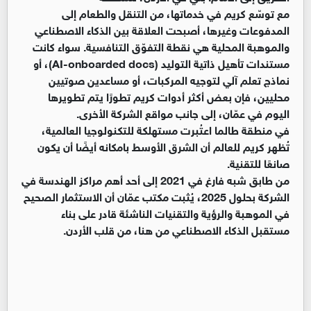
مع توسّع كريم في خدماتها، من التنقل والطعام إلى
المدفوعات وغيرها، أصبحت العلاقة بين الذكاء الاصطناعي
والموهبة المحلية هي نقطة التفوّق التنافسية. سواء كانت
مستندات تأهيل ذاتية التوليد (AI-onboarded docs)، أو
نماذج تعلم آلي لتوجيه المركبات، أو مساعدين صوتيين
محليين، فإن بعض أكثر أدوات كريم تطورًا يتم تطويرها
اليوم في عمّان، إلى جانب مواقع الشركة الأخرى.
في منطقة طالما اعتُبرت مستهلكة للتكنولوجيا العالمية،
تُظهر كريم للعالم أن الشرق الأوسط بامكانه أيضًا أن يكون
صانعًا للتقنية.
من طابق شبه فارغ في 2021 إلى أحد أهم مراكز الهندسة في
الشركة بحلول 2025، يُثبت مكتب عمّان أن الاستثمار الصحيح
في الموهبة والرؤية والتقنيات الناشئة قادر على بناء
مستقبل الذكاء الاصطناعي من هنا، من قلب الأردن.