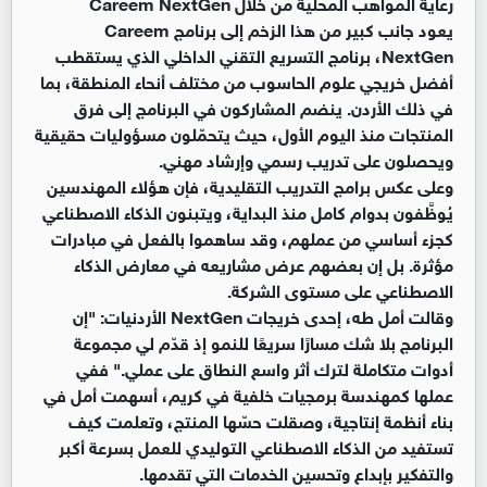
رعاية المواهب المحلية من خلال Careem NextGen
يعود جانب كبير من هذا الزخم إلى برنامج Careem
NextGen، برنامج التسريع التقني الداخلي الذي يستقطب
أفضل خريجي علوم الحاسوب من مختلف أنحاء المنطقة، بما
في ذلك الأردن. ينضم المشاركون في البرنامج إلى فرق
المنتجات منذ اليوم الأول، حيث يتحمّلون مسؤوليات حقيقية
ويحصلون على تدريب رسمي وإرشاد مهني.
وعلى عكس برامج التدريب التقليدية، فإن هؤلاء المهندسين
يُوظَّفون بدوام كامل منذ البداية، ويتبنون الذكاء الاصطناعي
كجزء أساسي من عملهم، وقد ساهموا بالفعل في مبادرات
مؤثرة. بل إن بعضهم عرض مشاريعه في معارض الذكاء
الاصطناعي على مستوى الشركة.
وقالت أمل طه، إحدى خريجات NextGen الأردنيات: "إن
البرنامج بلا شك مسارًا سريعًا للنمو إذ قدّم لي مجموعة
أدوات متكاملة لترك أثر واسع النطاق على عملي." ففي
عملها كمهندسة برمجيات خلفية في كريم، أسهمت أمل في
بناء أنظمة إنتاجية، وصقلت حسّها المنتج، وتعلمت كيف
تستفيد من الذكاء الاصطناعي التوليدي للعمل بسرعة أكبر
والتفكير بإبداع وتحسين الخدمات التي تقدمها.