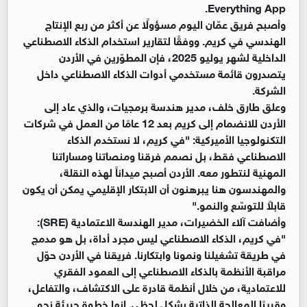
Everything App.
وأصبح فريق عمّان اليوم مسؤولًا عن أكثر من ربع الإنتاج
الهندسي في كريم. ووفقًا لتقارير استخدام الذكاء الاصطناعي
الداخلية لشهر يوليو 2025، فإن المطوّرين في الأردن
يتصدرون قائمة مستخدمي أدوات الذكاء الاصطناعي داخل
الشركة.
وعلق طارق خلف، مدير هندسة برمجيات، والذي عاد إلى
الأردن للانضمام إلى كريم بعد 12 عامًا من العمل في شركات
التكنولوجيا الأميركية: "في كريم، لا نستخدم الذكاء
الاصطناعي فقط، بل نصمم فرقنا ومنصاتنا ومساراتنا
المهنية لنتطور معه. الأردن أصبح ميداناً لهذه النقلة،
والمهندسون هنا يبرهنون أن الابتكار الإقليمي يمكن أن يكون
قابلاً للتوسّع والنمو."
وأضافت آلاء الخضيرات، مدير الهندسة الاعتمادية (SRE):
"في كريم، الذكاء الاصطناعي ليس مجرد أداة، بل هو مدمج
في طريقة تشغيلنا ونمونا وابتكارنا. فريقنا في الأردن حوّل
مراقبة الأنظمة بالذكاء الاصطناعي إلى العمود الفقري
للاعتمادية، من خلال أنظمة قادرة على الاكتشاف، والتفاعل،
وقريبًا المعالجة الذاتية بشكل لحظي. إنها خطوة جريئة نحو