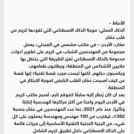
الأنباط -
الذكاء المحلي: موجة الذكاء الاصطناعي التي تقودها كريم من
قلب عمّان
عمّان، الأردن – في مكتب مشمس في العبدلي، يعمل
مجموعة من المهندسين الشباب في كريم على تطوير أدوات
مدعومة بالذكاء الاصطناعي تُغيّر الطريقة التي يتنقل بها
ملايين الأشخاص في المنطقة، ويطلبون طعامهم،
ويكسبون دخلهم. لكنها ليست مجرد قصة تقنية؛ إنها قصة
عن كيف أصبحت عمّان القلب النابض لموجة الابتكار في
المنطقة.
بعد أن كان يُنظر إليه سابقًا كموقع تابع، أصبح مكتب كريم
في الأردن اليوم واحدًا من أكثر مراكزها الهندسية إنتاجًا
وتأثيرًا. منذ عام 2021، نما عدد المهندسين في عمّان بنسبة
382٪، ليقترب من 100 مهندس ومهندسة يعملون على كل
شيء، من البنية التحتية التقنية الأساسية إلى ميزات قائمة
على الذكاء الاصطناعي داخل تطبيق كريم الشامل