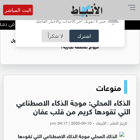
البث المباشر
أترغب في تفعيل الإشعارات؟
حتى لا تفوتك آخر الأحداث والأخبار العاجلة
الحاجة خالدة محمود الكرمي في ذمة الل
اشترك
لا شكراً
فتيات يستغللنه لتحقيق مكاسب مادية.. هل تحول
الزواج لصفقة تجارية؟
منوعات
الذكاء المحلي: موجة الذكاء الاصطناعي
التي تقودها كريم من قلب عمّان
تاريخ النشر : الأربعاء - pm 04:17 | 2025-09-10