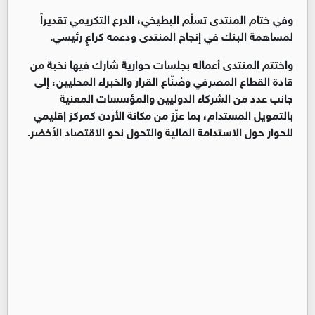
وفي ختام المنتدى تسلّم البطيخي، الدرع التكريمي تقديراً
لمساهمة البنك في إنجاح المنتدى ودعمه كراعٍ رئيسي.
واختتم المنتدى أعماله بجلسات حوارية شارك فيها نخبة من
قادة القطاع المصرفي وصُنّاع القرار والخبراء المحليين، إلى
جانب عدد من الشركاء الدوليين والمؤسسات المعنية
بالتمويل المستدام، بما عزّز من مكانة الأردن كمركز إقليمي
للحوار حول الاستدامة المالية والتحول نحو الاقتصاد الأخضر
.