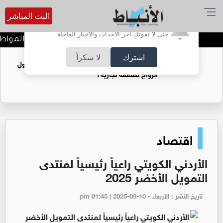
البث المباشر
أترغب في تفعيل الإشعارات؟
حتى لا تفوتك آخر الأحداث والأخبار العاجلة
الربع القانوني... حين يدفع المواطن
اشترك
لا شكراً
فتيات يستغللنه لتحقيق مكاسب مادية.. هل تحول
الزواج لصفقة تجارية؟
اقتصاد
الأردني الكويتي راعياً رئيسياً لمنتدى
التمويل الأخضر 2025
تاريخ النشر : الأربعاء - pm 01:45 | 2025-09-10