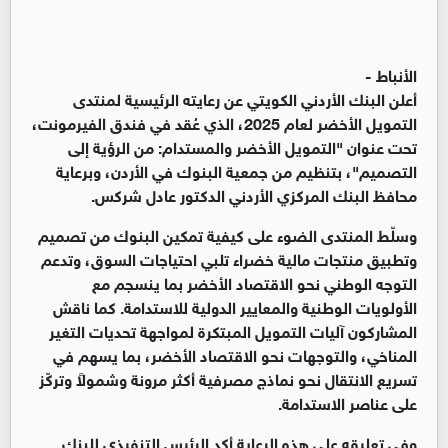
الأنباط -
أعلن البنك الأردني الكويتي عن رعايته الرئيسية لمنتدى
التمويل الأخضر لعام 2025، الذي عُقد في فندق الفيرمونت،
تحت عنوان "التمويل الأخضر والمستدام: من الرؤية إلى
التصميم"، بتنظيم من جمعية البنوك في الأردن، وبرعاية
محافظ البنك المركزي الأردني الدكتور عادل شركس.
وسلّط المنتدى الضوء على كيفية تمكين البنوك من تصميم
وتطبيق منتجات مالية خضراء تلبي احتياجات السوق، وتدعم
التوجه الوطني نحو الاقتصاد الأخضر بما ينسجم مع
الأولويات الوطنية والمعايير الدولية للاستدامة. كما ناقش
المشاركون آليات التمويل المبتكرة لمواجهة تحديات التغير
المناخي، والتوجهات نحو الاقتصاد الأخضر، بما يسهم في
تسريع الانتقال نحو نماذج مصرفية أكثر مرونة وشمولاً وتركّز
على عناصر الاستدامة.
وفي تعليقه على هذه الرعاية أكد الرئيس التنفيذي للبنك