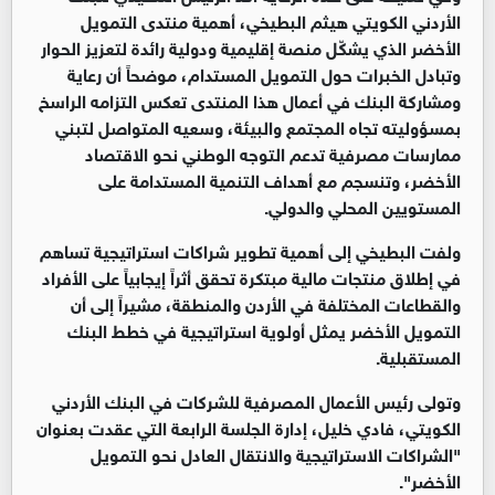
الأردني الكويتي
هيثم البطيخي، أهمية منتدى التمويل
الأخضر الذي يشكّل منصة إقليمية ودولية رائدة لتعزيز الحوار
وتبادل الخبرات حول التمويل المستدام، موضحاً أن رعاية
ومشاركة البنك في أعمال هذا المنتدى تعكس التزامه الراسخ
بمسؤوليته تجاه المجتمع والبيئة، وسعيه المتواصل لتبني
ممارسات مصرفية تدعم التوجه الوطني نحو الاقتصاد
الأخضر، وتنسجم مع أهداف التنمية المستدامة على
المستويين المحلي والدولي
.
ولفت البطيخي إلى أهمية تطوير شراكات استراتيجية تساهم
في إطلاق منتجات مالية مبتكرة تحقق أثراً إيجابياً على الأفراد
والقطاعات المختلفة في الأردن والمنطقة، مشيراً إلى أن
التمويل الأخضر يمثل أولوية استراتيجية في خطط البنك
المستقبلية
.
وتولى رئيس الأعمال المصرفية للشركات في البنك الأردني
الكويتي، فادي خليل، إدارة الجلسة الرابعة التي عقدت بعنوان
"الشراكات الاستراتيجية والانتقال العادل نحو التمويل
الأخضر".