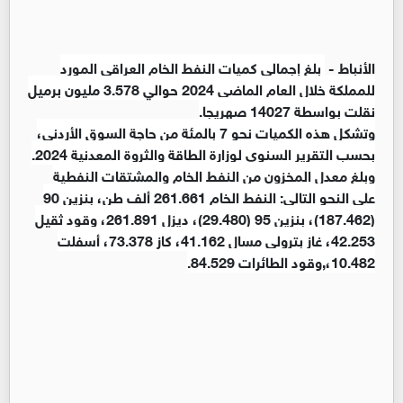
الأنباط -
بلغ إجمالي كميات النفط الخام العراقي المورد
للمملكة خلال العام الماضي 2024 حوالي 3.578 مليون برميل
نقلت بواسطة 14027 صهريجا.
وتشكل هذه الكميات نحو 7 بالمئة من حاجة السوق الأردني،
بحسب التقرير السنوي لوزارة الطاقة والثروة المعدنية 2024.
وبلغ معدل المخزون من النفط الخام والمشتقات النفطية
على النحو التالي: النفط الخام 261.661 ألف طن، بنزين 90
(187.462)، بنزين 95 (29.480)، ديزل 261.891، وقود ثقيل
42.253، غاز بترولي مسال 41.162، كاز 73.378، أسفلت
10.482،,وقود الطائرات 84.529.