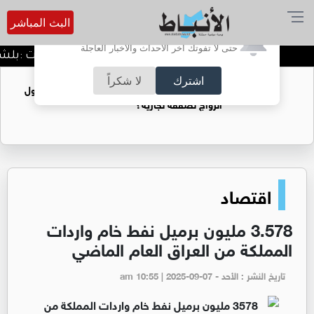
البث المباشر
أترغب في تفعيل الإشعارات؟
حتى لا تفوتك آخر الأحداث والأخبار العاجلة
الدميسي لجماهير الوحدات :بلشنا بالمغرفة و الدوري و
اشترك
لا شكراً
فتيات يستغللنه لتحقيق مكاسب مادية.. هل تحول
الزواج لصفقة تجارية؟
اقتصاد
3.578 مليون برميل نفط خام واردات
المملكة من العراق العام الماضي
تاريخ النشر : الأحد - am 10:55 | 2025-09-07