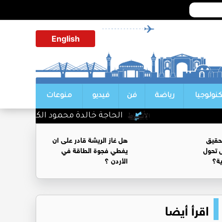
English
كنولوجيا
رياضة
فن
فيديو
منوعات
الحاجة خالدة محمود الكرمي في ذمة الله
حقيق
هل غاز الريشة قادر على ان
 تحول
يغطي فجوة الطاقة في
ية؟
الأردن ؟
اقرأ أيضا