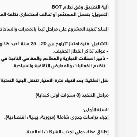
آلية التطبيق وفق نظام BOT
التمويل: يتحمل المستثمر أو تحالف استثماري تكلفة المشروع بالكامل (تُق
البناء: تنفيذ المشروع على مراحل تبدأ بالممرات والساح
التشغيل: فترة امتياز تتراوح بين 20 – 25 سنة يُعيد خلالها المستثمر استثماراته من خلال:
- عوائد تذاكر القطار الخفيف.
- تأجير المحلات التجارية والمطاعم والمقاهي الناتجة في 
- تنظيم الفعاليات والمعارض الثقافية والسياحية.
نقل الملكية: بعد انتهاء فترة الامتياز تنتقل البنية التحتية 
مراحل التنفيذ (3 سنوات أولى كبداية)
السنة الأولى:
إجراء دراسات جدوى شاملة (مرورية، بيئية، اقتصادية).
إطلاق عطاء دولي لجذب الشركات العالمية.