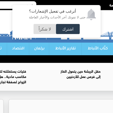
أترغب في تفعيل الإشعارات؟
حتى لا تفوتك آخر الأحداث والأخبار العاجلة
اشترك
لا شكراً
كتّاب الأنباط
تقارير الأنباط
برلمان
اقتصاد
ت
حقل الريشة حين يتحول الغاز
فتيات يستغللنه لت
إلى فرص عمل للأردنيين
مكاسب مادية.. هل
الزواج لصفقة تجار