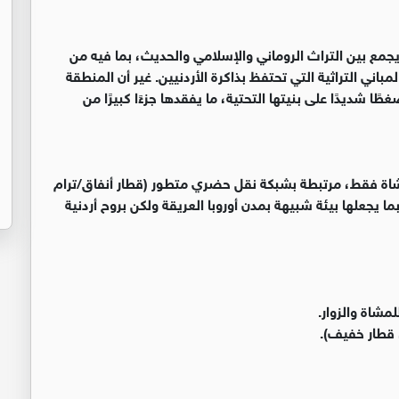
 يجمع بين التراث الروماني والإسلامي والحديث، بما فيه من
باني التراثية التي تحتفظ بذاكرة الأردنيين. غير أن المنطقة
 وضغطًا شديدًا على بنيتها التحتية، ما يفقدها جزءًا كبيرًا من
شاة فقط، مرتبطة بشبكة نقل حضري متطور (قطار أنفاق/ترام
ف)، عبر شراكة مع القطاع الخاص وفق نظام BOT، بما يجعلها بيئة شبيهة بمدن أوروبا العريقة ولكن بروح أردنية