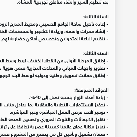
بدء تنظيم السير وإنشاء مناطق تجريبية للمشاة.
السنة الثانية:
- إعادة تأهيل ساحة الجامع الحسيني ومحيط المدرج الرو
- إنشاء ممرات واسعة، وزيادة التشجير والمسطحات الخضراء
- تنظيم الباعة المتجولين وتخصيص أماكن حضارية لهم.
السنة الثالثة:
- إطلاق المرحلة الأولى من القطار الخفيف لربط وسط البل
- تطوير واجهات المباني والمحلات التجارية ضمن هوية ترا
- إطلاق حملات تسويق وطنية ودولية لوسط البلد كوجهة
العوائد المتوقعة:
- زيادة أعداد الزوار بنسبة تصل إلى 40%.
- تحفيز الاستثمارات التجارية والعقارية بما يعادل مئات ال
- توفير آلاف فرص العمل المباشرة وغير المباشرة.
- تقليل الانبعاثات والتلوث المروري وتحسين الصحة العام
- تعزيز مكانة عمان عالميًا كمدينة عصرية تحافظ على تراثه
- ضمان تشغيل وتأمين كل من يتضرر من المشروع ضمن آل