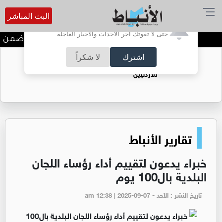
البث المباشر
أترغب في تفعيل الإشعارات؟
حتى لا تفوتك آخر الأحداث والأخبار العاجلة
ندوة تعاين التراث الأردني ضمن ال
اشترك
لا شكراً
حقل الريشة حين يتحول الغاز إلى فرص عمل
للأردنيين
تقارير الأنباط
خبراء يدعون لتقييم أداء رؤساء اللجان
البلدية بال100 يوم
تاريخ النشر : الأحد - am 12:38 | 2025-09-07