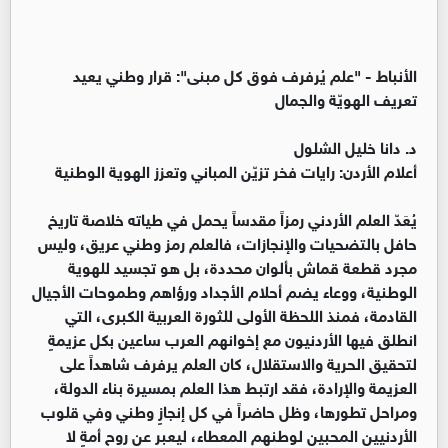
الأنباط -
"علم يُرفرف فوق كل مبنى": قرار وطني يعيد
تعريف الهويّة والجمال
د. دانا خليل الشلول
أعلام الأردن: رايات فخر تزيّن المباني وتعزز الهوية الوطنية
يُعَدّ العلم الأردني رمزاً مقدساً يحمل في طياته خلاصة تاريخ
حافل بالتضحيات والإنجازات، فالعلم رمز وطني عريق، وليس
مجرد قطعة قماش بألوان محددة، بل هو تجسيد للهوية
الوطنية، ووعاء يضم أحلام الأجداد ورؤاهم وطموحات الأجيال
القادمة، فمنذ اللحظة الأولى للثورة العربية الكبرى، التي
انطلق فيها الأردنيون مع إخوانهم العرب ساعين بكل عزيمةٍ
لتحقيق الحرية والاستقلال، كان العلم يرفرف شاهداً على
العزيمة والإرادة، فقد ارتبط هذا العلم بمسيرة بناء الدولة،
ومراحل تطورها، وظل حاضراً في كل إنجازٍ وطني وفي قلوب
الأردنيين المحبين لوطنهم المعطاء، ليعبر عن روح أمةٍ لا