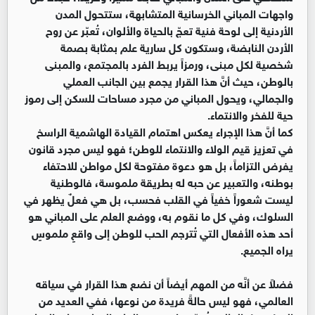
واجهات المباني الخرسانية المتشابهة، ستتحول المدن
الأردنية إلى لوحة فنية تعجّ بالحياة والألوان، تُعبّر عن روح
الأردن النابضة، وستكون كل سارية علم بمثابة بصمة
شخصية لكل مبنى، ورمزاً يربط الفرد بالمجتمع، والمبنى
بالوطن، حيث أنَّ هذا القرار يجمع بين الجانب العملي
والجمالي، ويحول المباني من مجرد مساحات للسكن إلى رموز
حية للفخر والانتماء.
كما أنَّ هذا الإجراء يعكس اهتمام القيادة الهاشمية الراسخ
في تعزيز قيم الولاء والانتماء للوطن؛ فهو ليس مجرد قانون
يفرض التزاماً، بل هو دعوة مفتوحة لكل مواطن للاحتفاء
بوطنه، والتعبير عن حبه له بطريقة ملموسة، فالوطنية
ليست شعوراً خفياً في القلب فحسب، بل هي فعلٌ يظهر في
السلوك، وفي كل ما نقوم به، ووضع العلم على المباني هو
أحد هذه الأفعال التي تُترجم الحب للوطن إلى واقعٍ ملموسٍ
يراه الجميع.
فضلاً عن أنَّه من المهم أيضاً أن نضع هذا القرار في سياقه
العالمي، فهو ليس حالةً فريدة من نوعها، ففي العديد من