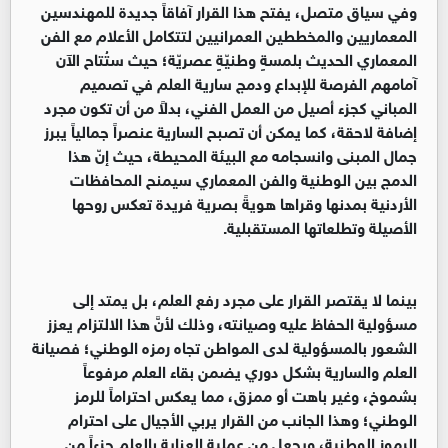
وفي سياق متصل، يفتح هذا القرار آفاقاً جديدة للمهندسين
المعماريين والمخططين العمرانيين لتتكامل الأعلام مع الفن
المعماري الحديث بلمسةٍ وطنيّةٍ عصريّة؛ حيث ستُتاح الآن
آمامهم الفرصة للإبداع ودمج سارية العلم في تصميم
المباني كجزء أصيل من العمل الفني، بدلاً من أن تكون مجرد
إضافة لاحقة، كما يمكن أن تصبح السارية عنصراً جمالياً يبرز
جمال المبنى وانسجامه مع البيئة المحيطة، حيث إنّ هذا
الدمج بين الوطنية والفن المعماري سيمنح المحافظات
الأردنية بمدنها وقراها هويةً بصرية فريدة تعكس روحها
الأصيلة وتطلعاتها المستقبلية.
بينما لا يقتصر القرار على مجرد رفع العلم، بل يمتد إلى
مسؤولية الحفاظ عليه وصيانته، وذلك لأنَّ هذا الالتزام يعزز
الشعور بالمسؤولية لدى المواطن تجاه رمزه الوطني؛ فصيانة
العلم والسارية بشكل دوري يضمن بقاء العلم مرفوعاً
بشموخ، وغير باهت أو ممزق، مما يعكس احتراماً للرمز
الوطني؛ وهذا الجانب من القرار يربي الأجيال على احترام
الرموز الوطنية، ويجعل من عملية العناية بالعلم جزءاً من