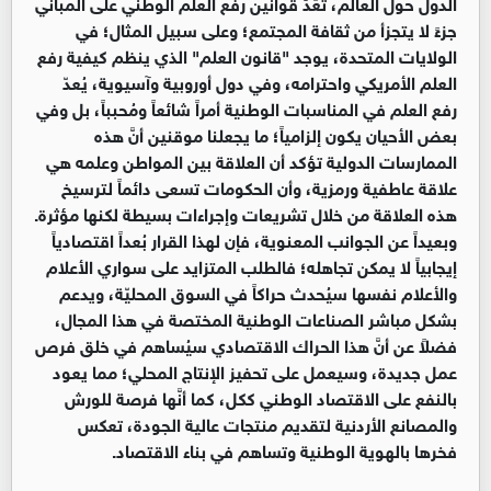
الدول حول العالم، تُعَدّ قوانين رفع العلم الوطني على المباني
جزءً لا يتجزأ من ثقافة المجتمع؛ وعلى سبيل المثال؛ في
الولايات المتحدة، يوجد "قانون العلم" الذي ينظم كيفية رفع
العلم الأمريكي واحترامه، وفي دول أوروبية وآسيوية، يُعدّ
رفع العلم في المناسبات الوطنية أمراً شائعاً ومُحبباً، بل وفي
بعض الأحيان يكون إلزامياً؛ ما يجعلنا موقنين أنَّ هذه
الممارسات الدولية تؤكد أن العلاقة بين المواطن وعلمه هي
علاقة عاطفية ورمزية، وأن الحكومات تسعى دائماً لترسيخ
هذه العلاقة من خلال تشريعات وإجراءات بسيطة لكنها مؤثرة.
وبعيداً عن الجوانب المعنوية، فإن لهذا القرار بُعداً اقتصادياً
إيجابياً لا يمكن تجاهله؛ فالطلب المتزايد على سواري الأعلام
والأعلام نفسها سيُحدث حراكاً في السوق المحليّة، ويدعم
بشكل مباشر الصناعات الوطنية المختصة في هذا المجال،
فضلاً عن أنَّ هذا الحراك الاقتصادي سيُساهم في خلق فرص
عمل جديدة، وسيعمل على تحفيز الإنتاج المحلي؛ مما يعود
بالنفع على الاقتصاد الوطني ككل، كما أنَّها فرصة للورش
والمصانع الأردنية لتقديم منتجات عالية الجودة، تعكس
فخرها بالهوية الوطنية وتساهم في بناء الاقتصاد.