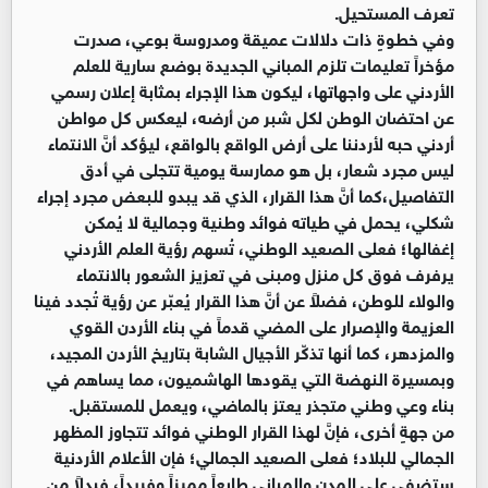
تعرف المستحيل.
وفي خطوةٍ ذات دلالات عميقة ومدروسة بوعي، صدرت
مؤخراً تعليمات تلزم المباني الجديدة بوضع سارية للعلم
الأردني على واجهاتها، ليكون هذا الإجراء بمثابة إعلان رسمي
عن احتضان الوطن لكل شبر من أرضه، ليعكس كل مواطن
أردني حبه لأردننا على أرض الواقع بالواقع، ليؤكد أنَّ الانتماء
ليس مجرد شعار، بل هو ممارسة يومية تتجلى في أدق
التفاصيل،كما أنَّ هذا القرار، الذي قد يبدو للبعض مجرد إجراء
شكلي، يحمل في طياته فوائد وطنية وجمالية لا يُمكن
إغفالها؛ فعلى الصعيد الوطني، تُسهم رؤية العلم الأردني
يرفرف فوق كل منزل ومبنى في تعزيز الشعور بالانتماء
والولاء للوطن، فضلاً عن أنَّ هذا القرار يُعبّر عن رؤية تُجدد فينا
العزيمة والإصرار على المضي قدماً في بناء الأردن القوي
والمزدهر، كما أنها تذكّر الأجيال الشابة بتاريخ الأردن المجيد،
وبمسيرة النهضة التي يقودها الهاشميون، مما يساهم في
بناء وعي وطني متجذر يعتز بالماضي، ويعمل للمستقبل.
من جهةٍ أخرى، فإنَّ لهذا القرار الوطني فوائد تتجاوز المظهر
الجمالي للبلاد؛ فعلى الصعيد الجمالي؛ فإن الأعلام الأردنية
ستضفي على المدن والمباني طابعاً مميزاً وفريداً، فبدلاً من