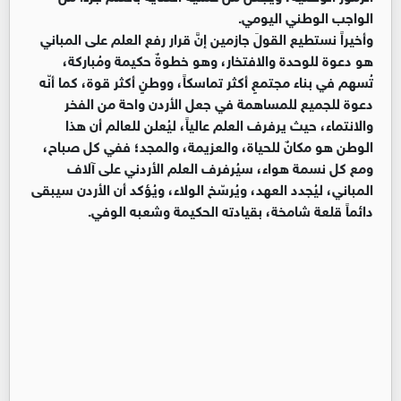
الواجب الوطني اليومي.
وأخيراً نستطيع القولَ جازمين إنَّ قرار رفع العلم على المباني
هو دعوة للوحدة والافتخار، وهو خطوةٌ حكيمة ومُباركة،
تُسهم في بناء مجتمعٍ أكثر تماسكاً، ووطنٍ أكثر قوة، كما أنّه
دعوة للجميع للمساهمة في جعل الأردن واحة من الفخر
والانتماء، حيث يرفرف العلم عالياً، ليُعلن للعالم أن هذا
الوطن هو مكانٌ للحياة، والعزيمة، والمجد؛ ففي كل صباح،
ومع كل نسمة هواء، سيُرفرف العلم الأردني على آلاف
المباني، ليُجدد العهد، ويُرسّخ الولاء، ويُؤكد أن الأردن سيبقى
دائماً قلعة شامخة، بقيادته الحكيمة وشعبه الوفي.